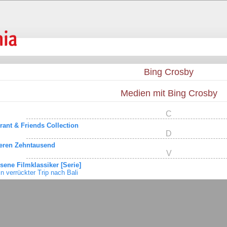
Bing Crosby
Medien mit Bing Crosby
C
rant & Friends Collection
D
eren Zehntausend
V
sene Filmklassiker [Serie]
in verrückter Trip nach Bali