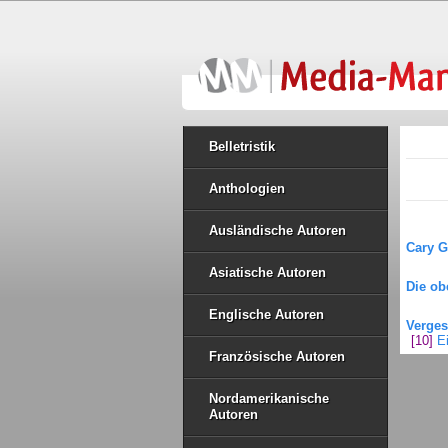
Belletristik
Anthologien
Ausländische Autoren
Cary G
Asiatische Autoren
Die ob
Englische Autoren
Verges
[10]
E
Französische Autoren
Nordamerikanische
Autoren