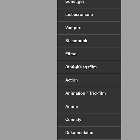
Sonstiges
Liebesromane
Vampire
Steampunk
Filme
(Anti-)Kriegsfilm
Action
Animation / Trickfilm
Anime
Comedy
Dokumentation