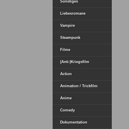
Sonstiges
Liebesromane
Vampire
Steampunk
Filme
(Anti-)Kriegsfilm
Action
Animation / Trickfilm
Anime
Comedy
Dokumentation