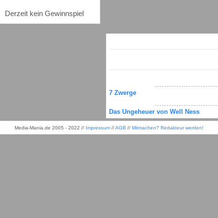
Derzeit kein Gewinnspiel
7 Zwerge
Das Ungeheuer von Well Ness
Media-Mania.de 2005 - 2022 //
Impressum
//
AGB
//
Mitmachen? Redakteur werden!