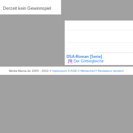
Derzeit kein Gewinnspiel
DSA-Roman [Serie]
[9]
Der Göttergleiche
Media-Mania.de 2005 - 2022 //
Impressum
//
AGB
//
Mitmachen? Redakteur werden!