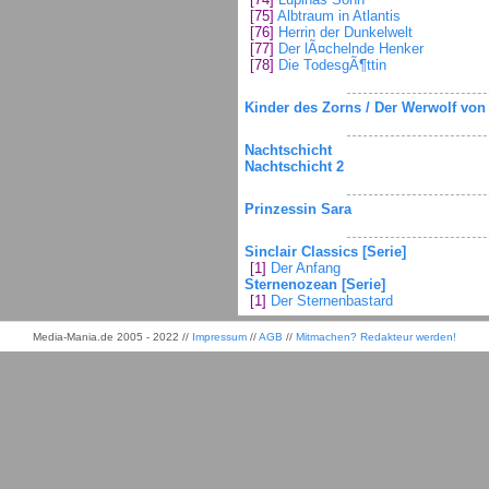
[75]
Albtraum in Atlantis
[76]
Herrin der Dunkelwelt
[77]
Der lÃ¤chelnde Henker
[78]
Die TodesgÃ¶ttin
Kinder des Zorns / Der Werwolf von 
Nachtschicht
Nachtschicht 2
Prinzessin Sara
Sinclair Classics [Serie]
[1]
Der Anfang
Sternenozean [Serie]
[1]
Der Sternenbastard
Media-Mania.de 2005 - 2022 //
Impressum
//
AGB
//
Mitmachen? Redakteur werden!