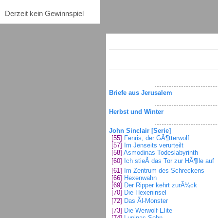
Derzeit kein Gewinnspiel
Briefe aus Jerusalem
Herbst und Winter
John Sinclair [Serie]
[55]
Fenris, der GÃ¶tterwolf
[57]
Im Jenseits verurteilt
[58]
Asmodinas Todeslabyrinth
[60]
Ich stieÃ das Tor zur HÃ¶lle auf
[61]
Im Zentrum des Schreckens
[66]
Hexenwahn
[69]
Der Ripper kehrt zurÃ¼ck
[70]
Die Hexeninsel
[72]
Das Ãl-Monster
[73]
Die Werwolf-Elite
[74]
Lupinas Sohn