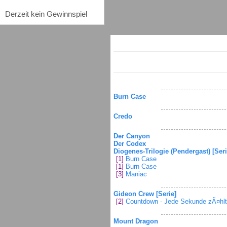
Derzeit kein Gewinnspiel
Burn Case
Credo
Der Canyon
Der Codex
Diogenes-Trilogie (Pendergast) [Seri
[1]
Burn Case
[1]
Burn Case
[3]
Maniac
Gideon Crew [Serie]
[2]
Countdown - Jede Sekunde zÃ¤hlt
Mount Dragon