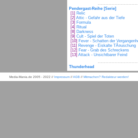
Pendergast-Reihe [Serie]
[1]
Relic
[2]
Attic - Gefahr aus der Tiefe
[3]
Formula
[4]
Ritual
[8]
Darkness
[9]
Cult - Spiel der Toten
[10]
Fever - Schatten der Vergangenhe
[11]
Revenge - Eiskalte TÃ¤uschung
[12]
Fear - Grab des Schreckens
[13]
Attack - Unsichtbarer Feind
Thunderhead
Media-Mania.de 2005 - 2022 //
Impressum
//
AGB
//
Mitmachen? Redakteur werden!