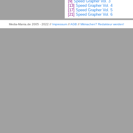
[9]
Speed Grapher Vol. 3
[13]
Speed Grapher Vol. 4
[17]
Speed Grapher Vol. 5
[21]
Speed Grapher Vol. 6
Media-Mania.de 2005 - 2022 //
Impressum
//
AGB
//
Mitmachen? Redakteur werden!