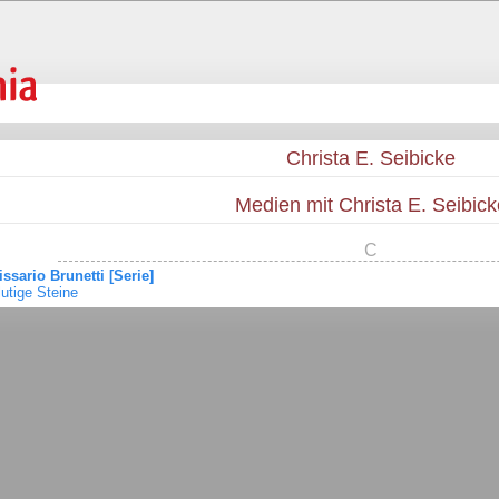
Christa E. Seibicke
Medien mit Christa E. Seibick
C
sario Brunetti [Serie]
lutige Steine