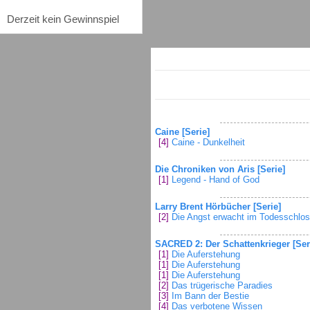
Derzeit kein Gewinnspiel
Caine [Serie]
[4]
Caine - Dunkelheit
Die Chroniken von Aris [Serie]
[1]
Legend - Hand of God
Larry Brent Hörbücher [Serie]
[2]
Die Angst erwacht im Todesschlo
SACRED 2: Der Schattenkrieger [Ser
[1]
Die Auferstehung
[1]
Die Auferstehung
[1]
Die Auferstehung
[2]
Das trügerische Paradies
[3]
Im Bann der Bestie
[4]
Das verbotene Wissen