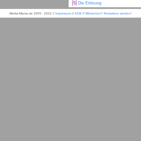
[5]
Die Erlösung
Media-Mania.de 2005 - 2022 //
Impressum
//
AGB
//
Mitmachen? Redakteur werden!