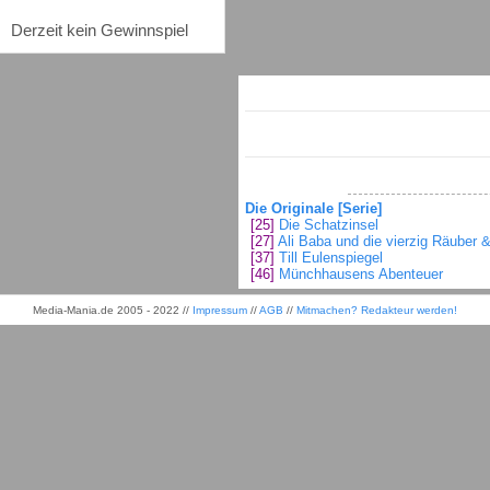
Derzeit kein Gewinnspiel
Die Originale [Serie]
[25]
Die Schatzinsel
[27]
Ali Baba und die vierzig Räuber 
[37]
Till Eulenspiegel
[46]
Münchhausens Abenteuer
Media-Mania.de 2005 - 2022 //
Impressum
//
AGB
//
Mitmachen? Redakteur werden!