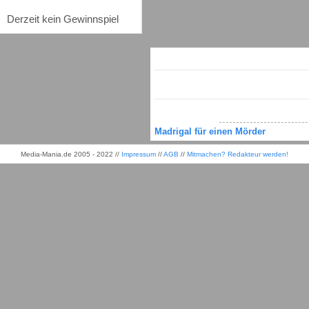
Derzeit kein Gewinnspiel
Madrigal für einen Mörder
Media-Mania.de 2005 - 2022 //
Impressum
//
AGB
//
Mitmachen? Redakteur werden!