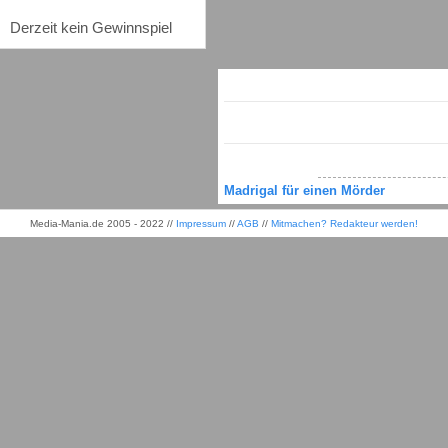
Derzeit kein Gewinnspiel
Madrigal für einen Mörder
Media-Mania.de 2005 - 2022 //
Impressum
//
AGB
//
Mitmachen? Redakteur werden!