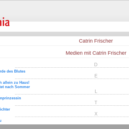
Catrin Frischer
Medien mit Catrin Frischer
D
rde des Blutes
E
h allein zu Haus!
tet nach Sommer
L
enprinzessin
T
öchter
X
u