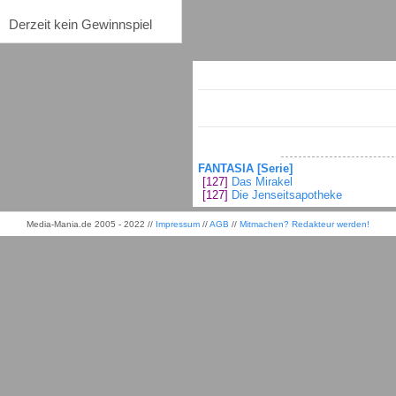
Derzeit kein Gewinnspiel
FANTASIA [Serie]
[127]
Das Mirakel
[127]
Die Jenseitsapotheke
Media-Mania.de 2005 - 2022 //
Impressum
//
AGB
//
Mitmachen? Redakteur werden!