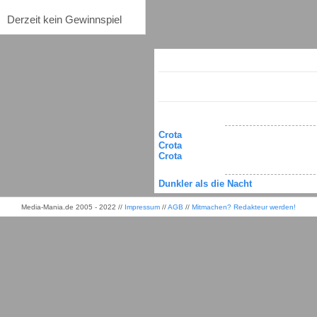
Derzeit kein Gewinnspiel
Crota
Crota
Crota
Dunkler als die Nacht
Media-Mania.de 2005 - 2022 //
Impressum
//
AGB
//
Mitmachen? Redakteur werden!