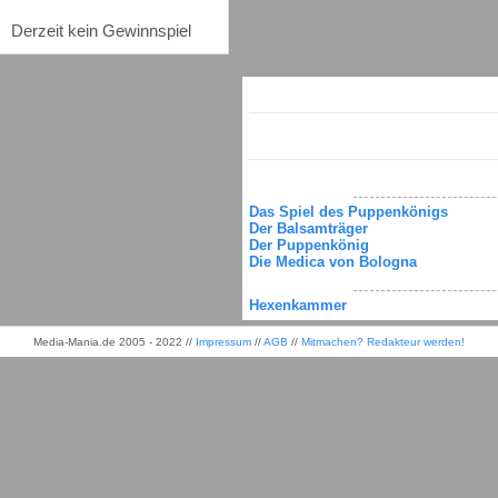
Derzeit kein Gewinnspiel
Das Spiel des Puppenkönigs
Der Balsamträger
Der Puppenkönig
Die Medica von Bologna
Hexenkammer
Media-Mania.de 2005 - 2022 //
Impressum
//
AGB
//
Mitmachen? Redakteur werden!