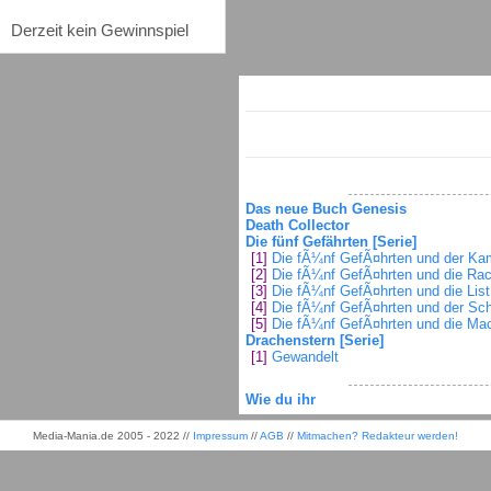
Derzeit kein Gewinnspiel
Das neue Buch Genesis
Death Collector
Die fünf Gefährten [Serie]
[1]
Die fÃ¼nf GefÃ¤hrten und der Ka
[2]
Die fÃ¼nf GefÃ¤hrten und die Ra
[3]
Die fÃ¼nf GefÃ¤hrten und die Lis
[4]
Die fÃ¼nf GefÃ¤hrten und der Sch
[5]
Die fÃ¼nf GefÃ¤hrten und die Ma
Drachenstern [Serie]
[1]
Gewandelt
Wie du ihr
Media-Mania.de 2005 - 2022 //
Impressum
//
AGB
//
Mitmachen? Redakteur werden!