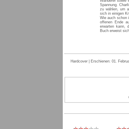
Wanderer sowie e
Spannung. Charli
zu wählen, um au
sich in einigen 
Wie auch schon i
offenen Ende au
erwarten kann, d
Buch erweist sic
Hardcover | Erschienen: 01. Februar