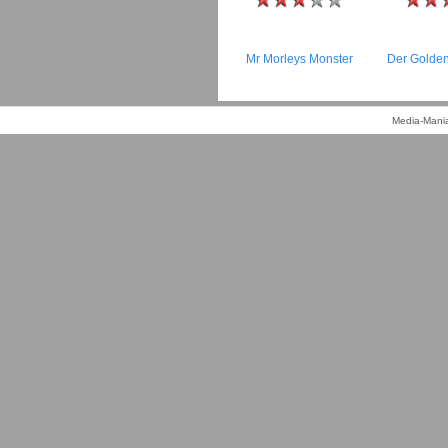
Mr Morleys Monster
Der Golde
Media-Mania