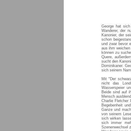
George hat sich
Wanderer, der n
Kanonier, der se
schon beigestand
und zwar bevor es
aus ihm weichen u
können zu suche
Quere, außerdem 
sucht den Kanonie
Dominikaner. Geo
sich seinem Name
Mit "Der schwarz
nicht das Lond
Wasserspeier un
Beide sind auf i
Mensch ausblende
Charlie Fletcher
Begebenheit und
Ganze und macht
von seinem Lese
sich wirken lass
sich immer meh
Szenenwechsel z