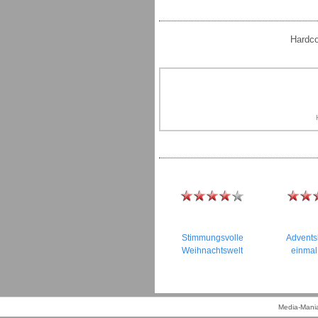
Hardco
Stimmungsvolle
Advents
Weihnachtswelt
einmal
Media-Mania