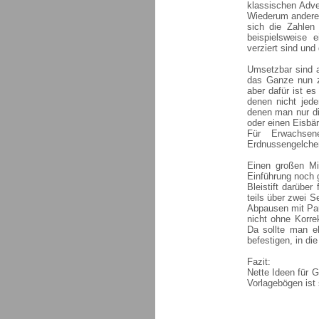
klassischen Adv
Wiederum andere 
sich die Zahlen
beispielsweise 
verziert sind und
Umsetzbar sind a
das Ganze nun z
aber dafür ist e
denen nicht jede
denen man nur di
oder einen Eisbä
Für Erwachsen
Erdnussengelchen
Einen großen Min
Einführung noch 
Bleistift darüber
teils über zwei S
Abpausen mit Pau
nicht ohne Korre
Da sollte man e
befestigen, in d
Fazit:
Nette Ideen für G
Vorlagebögen ist 