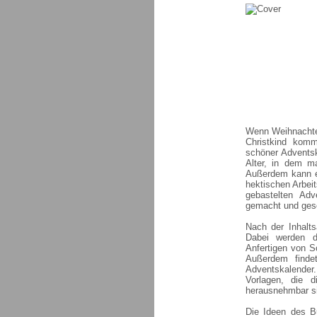
Wenn Weihnachten
Christkind kom
schöner Adventsk
Alter, in dem m
Außerdem kann ei
hektischen Arbeit
gebastelten Adv
gemacht und gesc
Nach der Inhalt
Dabei werden d
Anfertigen von 
Außerdem finde
Adventskalender
Vorlagen, die 
herausnehmbar s
Die Ideen des Bu