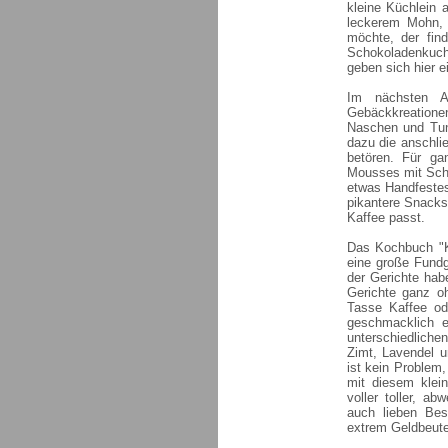
kleine Küchlein 
leckerem Mohn, 
möchte, der fin
Schokoladenkuch
geben sich hier ei
Im nächsten A
Gebäckkreation
Naschen und Tun
dazu die anschlie
betören. Für ga
Mousses mit Sch
etwas Handfestes
pikantere Snacks
Kaffee passt.
Das Kochbuch "Ka
eine große Fundg
der Gerichte hab
Gerichte ganz oh
Tasse Kaffee od
geschmacklich e
unterschiedliche
Zimt, Lavendel u
ist kein Problem
mit diesem klei
voller toller, a
auch lieben Bes
extrem Geldbeute