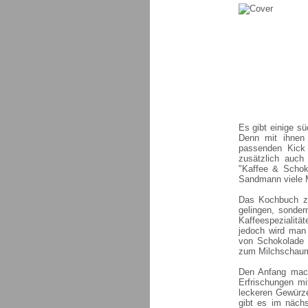
Es gibt einige s
Denn mit ihnen
passenden Kick 
zusätzlich auch
"Kaffee & Schok
Sandmann viele M
Das Kochbuch zei
gelingen, sonder
Kaffeespezialitä
jedoch wird man 
von Schokolade e
zum Milchschaum
Den Anfang mach
Erfrischungen mi
leckeren Gewürze
gibt es im näch