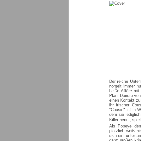
Der reiche Unter
nörgelt immer n
heiße Affäre mi
Plan, Deirdre vo
einen Kontakt zu
ihr irischer Co
"Cousin" ist in W
dem sie lediglic
Killer nennt, sp
Als Popeye den 
plötzlich weiß 
sich ein, unter a
ganz großen kri