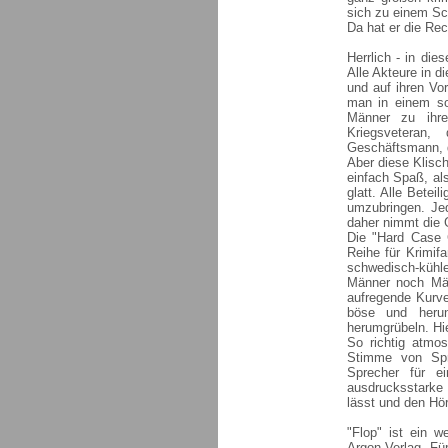
sich zu einem Sch
Da hat er die Re
Herrlich - in di
Alle Akteure in d
und auf ihren Vor
man in einem so
Männer zu ihre
Kriegsveteran,
Geschäftsmann, d
Aber diese Klisc
einfach Spaß, als
glatt. Alle Betei
umzubringen. Jed
daher nimmt die 
Die "Hard Case 
Reihe für Krimifa
schwedisch-kühle 
Männer noch Män
aufregende Kurve
böse und herun
herumgrübeln. Hi
So richtig atmos
Stimme von Spr
Sprecher für ei
ausdrucksstarke
lässt und den Hör
"Flop" ist ein w
Argon Verlag. Fü