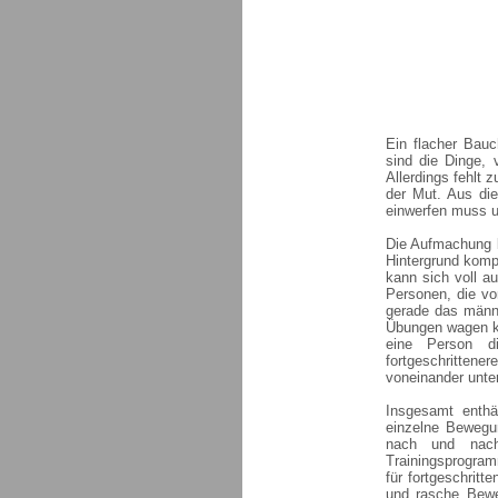
Ein flacher Bauc
sind die Dinge, 
Allerdings fehlt
der Mut. Aus di
einwerfen muss un
Die Aufmachung b
Hintergrund komp
kann sich voll a
Personen, die vo
gerade das männl
Übungen wagen kö
eine Person di
fortgeschritten
voneinander unte
Insgesamt enthä
einzelne Bewegun
nach und nach
Trainingsprogram
für fortgeschrit
und rasche Bewe