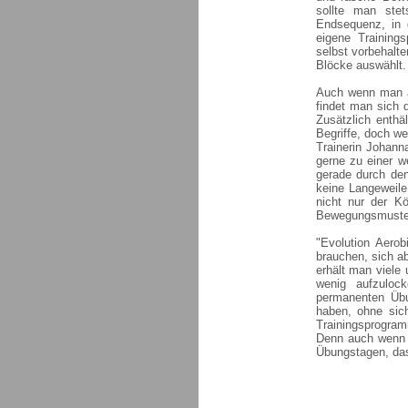
sollte man ste
Endsequenz, in 
eigene Training
selbst vorbehalte
Blöcke auswählt.
Auch wenn man a
findet man sich 
Zusätzlich enth
Begriffe, doch we
Trainerin Johann
gerne zu einer we
gerade durch de
keine Langeweile
nicht nur der K
Bewegungsmuster 
"Evolution Aero
brauchen, sich a
erhält man viele 
wenig aufzulock
permanenten Üb
haben, ohne sich
Trainingsprogramm
Denn auch wenn m
Übungstagen, da