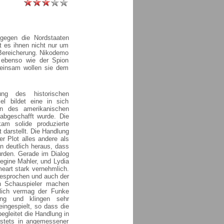
gegen die Nordstaaten
ht es ihnen nicht nur um
 Bereicherung. Nikodemo
 ebenso wie der Spion
einsam wollen sie dem
ung des historischen
l bildet eine in sich
en des amerikanischen
abgeschafft wurde. Die
am solide produzierte
 darstellt. Die Handlung
er Plot alles andere als
an deutlich heraus, dass
urden. Gerade im Dialog
egine Mahler, und Lydia
meart stark vernehmlich.
gesprochen und auch der
en Schauspieler machen
dlich vermag der Funke
ung und klingen sehr
eingespielt, so dass die
egleitet die Handlung in
 stets in angemessener