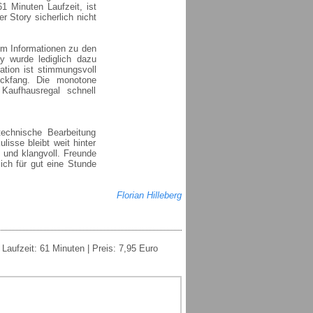
61 Minuten Laufzeit, ist
r Story sicherlich nicht
em Informationen zu den
y wurde lediglich dazu
ation ist stimmungsvoll
lickfang. Die monotone
aufhausregal schnell
technische Bearbeitung
isse bleibt weit hinter
 und klangvoll. Freunde
ich für gut eine Stunde
Florian Hilleberg
aufzeit: 61 Minuten | Preis: 7,95 Euro