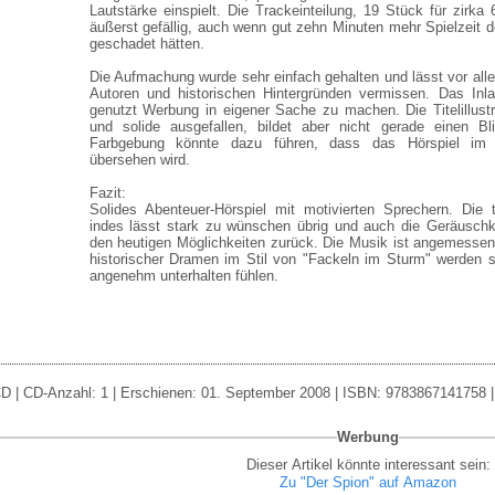
Lautstärke einspielt. Die Trackeinteilung, 19 Stück für zirka 
äußerst gefällig, auch wenn gut zehn Minuten mehr Spielzeit de
geschadet hätten.
Die Aufmachung wurde sehr einfach gehalten und lässt vor all
Autoren und historischen Hintergründen vermissen. Das Inla
genutzt Werbung in eigener Sache zu machen. Die Titelillustr
und solide ausgefallen, bildet aber nicht gerade einen B
Farbgebung könnte dazu führen, dass das Hörspiel im K
übersehen wird.
Fazit:
Solides Abenteuer-Hörspiel mit motivierten Sprechern. Die 
indes lässt stark zu wünschen übrig und auch die Geräuschkul
den heutigen Möglichkeiten zurück. Die Musik ist angemessen
historischer Dramen im Stil von "Fackeln im Sturm" werden s
angenehm unterhalten fühlen.
D | CD-Anzahl: 1 | Erschienen: 01. September 2008 | ISBN: 9783867141758 | L
Werbung
Dieser Artikel könnte interessant sein:
Zu "Der Spion" auf Amazon