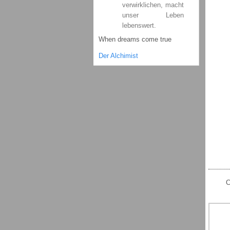
verwirklichen, macht
unser Leben
lebenswert.
When dreams come true
Der Alchimist
C