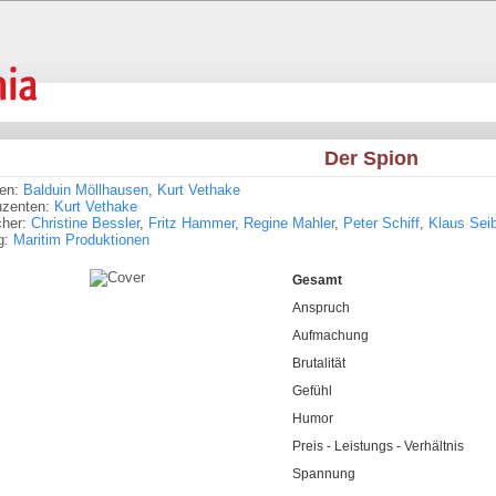
Der Spion
ren:
Balduin Möllhausen
,
Kurt Vethake
uzenten:
Kurt Vethake
cher:
Christine Bessler
,
Fritz Hammer
,
Regine Mahler
,
Peter Schiff
,
Klaus Seib
g:
Maritim Produktionen
Gesamt
Anspruch
Aufmachung
Brutalität
Gefühl
Humor
Preis - Leistungs - Verhältnis
Spannung