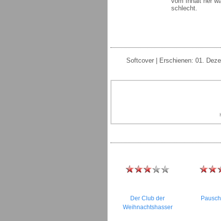
vom Inhalt her wä
schlecht.
Softcover | Erschienen: 01. Dez
Der Club der
Pauscha
Weihnachtshasser