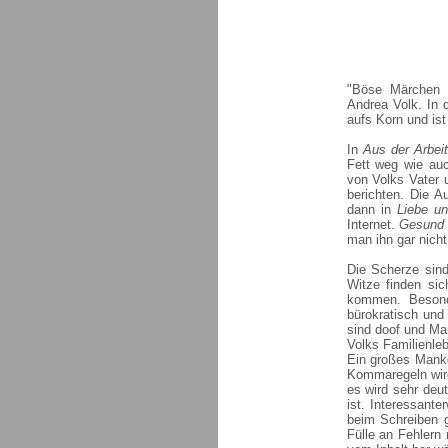
"Böse Märchen f
Andrea Volk. In
aufs Korn und is
In
Aus der Arbei
Fett weg wie au
von Volks Vater 
berichten. Die A
dann in
Liebe u
Internet.
Gesund u
man ihn gar nicht
Die Scherze sind 
Witze finden si
kommen. Besond
bürokratisch und
sind doof und Ma
Volks Familienle
Ein großes Manko
Kommaregeln wird
es wird sehr deu
ist. Interessant
beim Schreiben g
Fülle an Fehlern