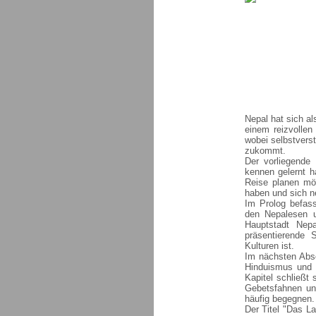
Nepal hat sich a
einem reizvollen
wobei selbstvers
zukommt.
Der vorliegende
kennen gelernt h
Reise planen möc
haben und sich n
Im Prolog befass
den Nepalesen u
Hauptstadt Nep
präsentierende 
Kulturen ist.
Im nächsten Absc
Hinduismus und 
Kapitel schließt 
Gebetsfahnen un
häufig begegnen.
Der Titel "Das L