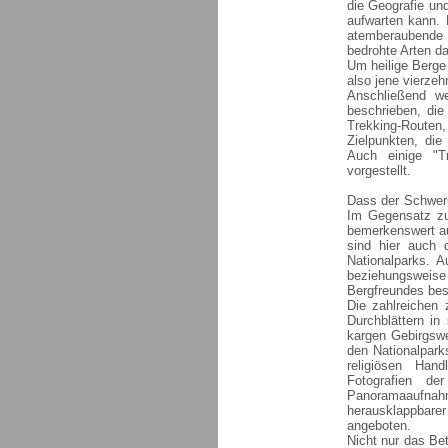
die Geografie un
aufwarten kann. 
atemberaubende
bedrohte Arten da
Um heilige Berge
also jene vierzeh
Anschließend w
beschrieben, die
Trekking-Route
Zielpunkten, die
Auch einige "Tr
vorgestellt.
Dass der Schwerp
Im Gegensatz zu 
bemerkenswert aus
sind hier auch 
Nationalparks. A
beziehungsweis
Bergfreundes bes
Die zahlreichen
Durchblättern in
kargen Gebirgswe
den Nationalpark
religiösen Han
Fotografien der
Panoramaaufnahm
herausklappbarer
angeboten.
Nicht nur das Be