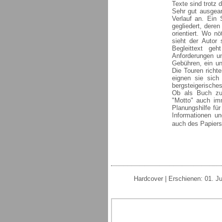
Texte sind trotz 
Sehr gut ausgear
Verlauf an. Ein 
gegliedert, dere
orientiert. Wo n
sieht der Autor
Begleittext geh
Anforderungen u
Gebühren, ein un
Die Touren richt
eignen sie sich
bergsteigerische
Ob als Buch zur
"Motto" auch imm
Planungshilfe für
Informationen u
auch des Papiers 
Hardcover | Erschienen: 01. Ju