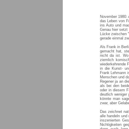
November 1980: 
das Leben von F
ins Auto und mac
Genau hier setzt d
Lücke zwischen "
gerade einmal zw
Als Frank in Ber
gemacht hat, ste
nicht da ist. Wo
ziemlich komisc
wiederkehrende F
in die Kunst- un
Frank Lehmann is
Menschen und das
Regener ja an die
als bei den bei
oder in diesem F
deutlich weniger
könnte man sagen
zwar, aber Gelabe
Das zeichnet nat
alle handeln und
inszenierten Ges
Nichtigkeiten g
dann auch lang 