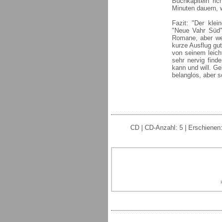
Buchkapiteln ri
Minuten dauern, 
Fazit: "Der kle
"Neue Vahr Süd"
Romane, aber wer
kurze Ausflug gu
von seinem leich
sehr nervig find
kann und will. Ge
belanglos, aber 
CD | CD-Anzahl: 5 | Erschienen: