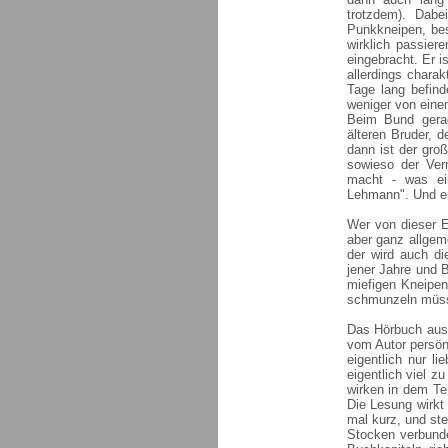
trotzdem). Dabe
Punkkneipen, bes
wirklich passier
eingebracht. Er i
allerdings chara
Tage lang befind
weniger von einem
Beim Bund gerad
älteren Bruder, 
dann ist der groß
sowieso der Vern
macht - was ein
Lehmann". Und end
Wer von dieser Er
aber ganz allgem
der wird auch d
jener Jahre und B
miefigen Kneipen 
schmunzeln müs
Das Hörbuch aus 
vom Autor persön
eigentlich nur li
eigentlich viel 
wirken in dem Te
Die Lesung wirkt 
mal kurz, und st
Stocken verbunden