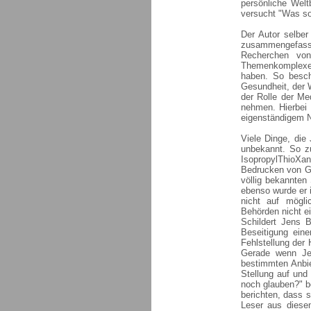
persönliche Welt
versucht "Was so
Der Autor selbe
zusammengefass
Recherchen von
Themenkomplexe 
haben. So besch
Gesundheit, der 
der Rolle der Me
nehmen. Hierbei 
eigenständigem 
Viele Dinge, die 
unbekannt. So z
IsopropylThioXan
Bedrucken von Ge
völlig bekannten
ebenso wurde er 
nicht auf mögli
Behörden nicht e
Schildert Jens B
Beseitigung eine
Fehlstellung der 
Gerade wenn Jen
bestimmten Anbie
Stellung auf und
noch glauben?" be
berichten, dass s
Leser aus diese