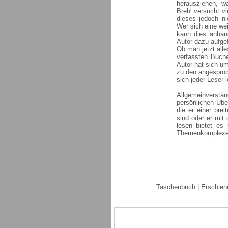
herausziehen, wa
Brehl versucht v
dieses jedoch ni
Wer sich eine we
kann dies anhand
Autor dazu aufgef
Ob man jetzt all
verfassten Buche
Autor hat sich u
zu den angespro
sich jeder Leser 
Allgemeinverstä
persönlichen Übe
die er einer brei
sind oder er mit 
lesen bietet es
Themenkomplexen 
Taschenbuch | Erschien