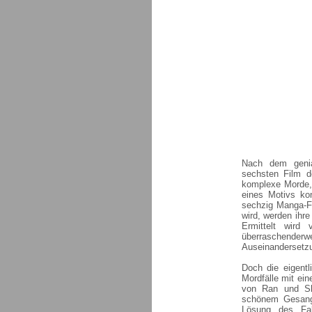
Nach dem genial
sechsten Film d
komplexe Morde,
eines Motivs kon
sechzig Manga-F
wird, werden ihre
Ermittelt wird
überraschenderw
Auseinandersetzu
Doch die eigentl
Mordfälle mit ei
von Ran und Shi
schönem Gesang 
Lösung des Fall