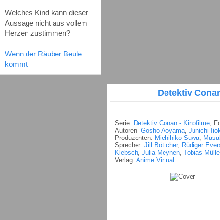
Welches Kind kann dieser
Aussage nicht aus vollem
Herzen zustimmen?
Wenn der Räuber Beule
kommt
Detektiv Conan
Serie:
Detektiv Conan - Kinofilme
, F
Autoren:
Gosho Aoyama
,
Junichi Iio
Produzenten:
Michihiko Suwa
,
Masah
Sprecher:
Jill Böttcher
,
Rüdiger Ever
Klebsch
,
Julia Meynen
,
Tobias Mülle
Verlag:
Anime Virtual