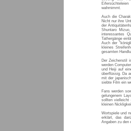
Eifersüchteleie
wahrnimmt.
Auch die Charakt
Nicht nur ihre Un
der Antiquitäten
Shuntaro Mizuo,
interessantes Q
Tathergänge einlä
Auch der "königl
kleines Streifenh
gesamten Handlun
Der Zeichenstil i
werden Computere
und Heiji auf ei
überflüssig. Da 
mit der japanisc
siebte Film ein w
Fans werden sowi
gelungenem Lay
sollten vielleich
kleinen Nickligke
Wortspiele und n
erklärt, das dar
Angaben zu den d