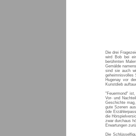
Die drei Frageze
wird Bob bei ei
berühmten Maler
Gemälde namens "
sind sie auch wi
geheimnisvolles 
Hugenay vor den
Kunstdieb auftauc
"Feuermond" ist,
Vor- und Nachtei
Geschichte mag, 
gute Szenen aus 
öde Erzählerpass
die Hörspielvers
zwar durchaus hö
Erwartungen zurü
Die Schlüsselfig