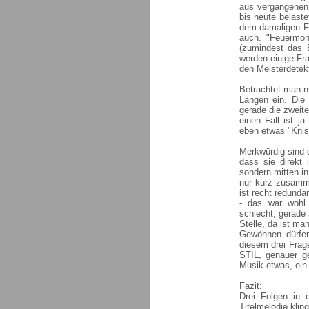
aus vergangenen 
bis heute belast
dem damaligen Fal
auch. "Feuermond
(zumindest das 
werden einige Fr
den Meisterdetekt
Betrachtet man nu
Längen ein. Die 
gerade die zweite
einen Fall ist j
eben etwas "Knist
Merkwürdig sind 
dass sie direkt 
sondern mitten in
nur kurz zusamme
ist recht redunda
- das war wohl 
schlecht, gerade 
Stelle, da ist ma
Gewöhnen dürfen
diesem drei Fra
STIL, genauer ge
Musik etwas, ein 
Fazit:
Drei Folgen in 
Titelmelodie kling