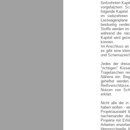
fünfzehnten Kapi
vorgefalztem S
folgende Kapitel.
im siebzehnten 
Lastwagenplane 
beidseitig verd
Stoffe werden im
während die näc
Kapitel wird gez
können.
Im Anschluss an d
es gibt eine kle
und Schemazeich
Jedes der dreiu
"richtigen" Kis
Tragetaschen rei
Nähens ein. Bego
geheftet werden
Reißverschlüsse
Nutzen von Sch
erklärt.
Nicht alle der i
haben wollen - wo
Projektauswahl b
nacheinander du
Projekte mit Erf
Arbeiten erworbe
Hemmschwelle für