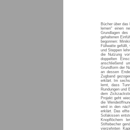
Bücher über das 
lernen" einen n
Grundlagen des 
gehaltenen Einfüh
begonnen: Miniki
Füllwatte gefüll
und Steppen lehr
die Nutzung von
doppelten Ein
anschließend u
Grundform der Nac
an dessen Enden
Zugband gezogen
erklärt. Im sech
lernt, dass Tun
Rundungen und Ec
dem Zickzacksti
Projekt geht wie
die Wendeöffnun
wird in den näc
erklärt. Das elf
Sofakissen entst
Knopflöchern l
Stiftebecher genä
vierzehnten Kap