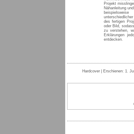
Projekt misslinge
Nähanleitung und
beispielsweis
unterschiedlicher
des fertigen Proj
oder Bild, sodas
zu verstehen, w
Erklärungen je
entdecken.
Hardcover | Erschienen: 1. Ju