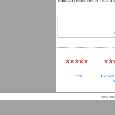
Hardcover | Erschienen: 01. Oktober 2
El Rocío
Die Gärt
Y
Media-Mania