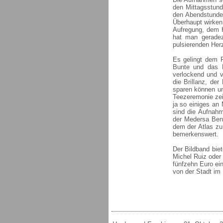
den Mittagsstund
den Abendstunden
Überhaupt wirken
Aufregung, dem 
hat man geradez
pulsierenden Her
Es gelingt dem F
Bunte und das E
verlockend und v
die Brillanz, de
sparen können un
Teezeremonie zei
ja so einiges an
sind die Aufnah
der Medersa Ben 
dem der Atlas z
bemerkenswert.
Der Bildband biet
Michel Ruiz oder
fünfzehn Euro ei
von der Stadt im