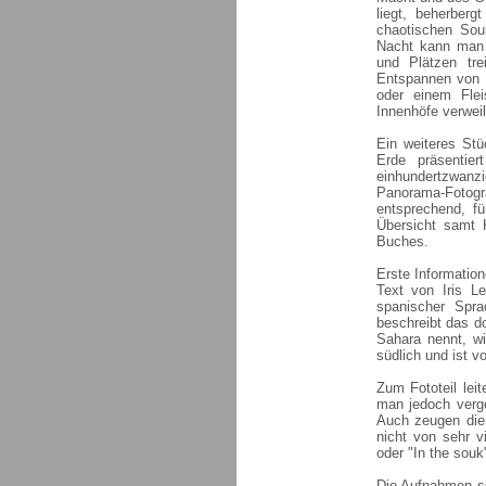
liegt, beherber
chaotischen Souk
Nacht kann man 
und Plätzen tr
Entspannen von 
oder einem Fle
Innenhöfe verweil
Ein weiteres St
Erde präsentie
einhundertzwanz
Panorama-Foto
entsprechend, fü
Übersicht samt 
Buches.
Erste Informati
Text von Iris Le
spanischer Spra
beschreibt das d
Sahara nennt, wi
südlich und ist v
Zum Fototeil leit
man jedoch verg
Auch zeugen die 
nicht von sehr v
oder "In the souk
Die Aufnahmen se