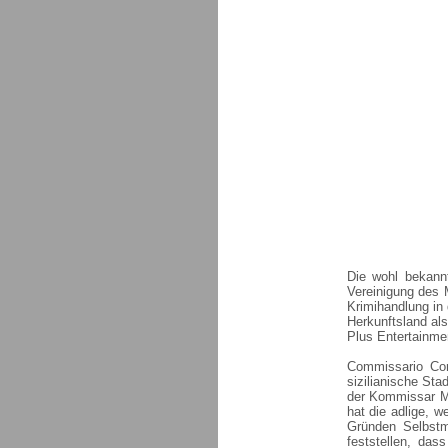
Die wohl bekannt
Vereinigung des M
Krimihandlung in
Herkunftsland als
Plus Entertainme
Commissario Corr
sizilianische Sta
der Kommissar Ma
hat die adlige, 
Gründen Selbst
feststellen, das