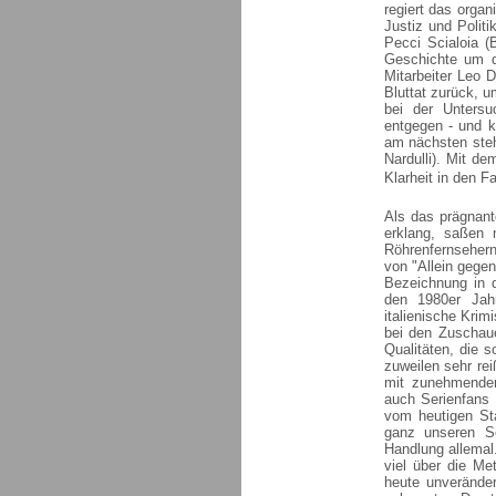
regiert das organ
Justiz und Politi
Pecci Scialoia (
Geschichte um di
Mitarbeiter Leo 
Bluttat zurück, u
bei der Untersu
entgegen - und ku
am nächsten steh
Nardulli). Mit d
Klarheit in den F
Als das prägnant
erklang, saßen 
Röhrenfernsehern
von "Allein gege
Bezeichnung in 
den 1980er Jah
italienische Krim
bei den Zuschaue
Qualitäten, die 
zuweilen sehr rei
mit zunehmender
auch Serienfans 
vom heutigen Sta
ganz unseren Se
Handlung allemal.
viel über die Me
heute unverände