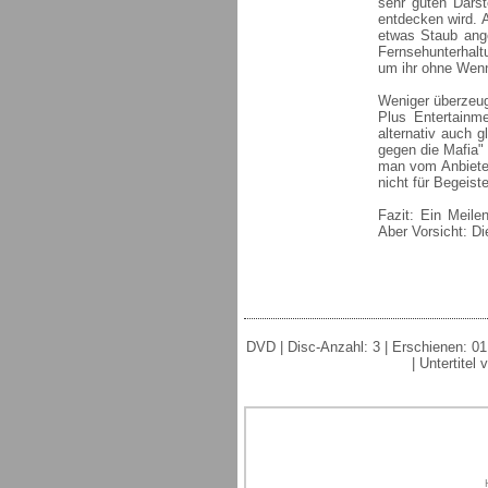
sehr guten Darst
entdecken wird. 
etwas Staub ange
Fernsehunterhalt
um ihr ohne Wenn
Weniger überzeug
Plus Entertainm
alternativ auch 
gegen die Mafia"
man vom Anbieter
nicht für Begeist
Fazit: Ein Meile
Aber Vorsicht: Di
DVD | Disc-Anzahl: 3 | Erschienen: 01. 
| Untertitel