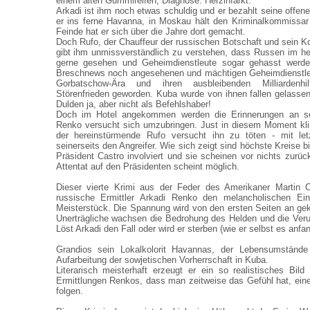
einem alten Gummireifen, Diagnose: Herzinfarkt.
Arkadi ist ihm noch etwas schuldig und er bezahlt seine offen
er ins ferne Havanna, in Moskau hält den Kriminalkommissar
Feinde hat er sich über die Jahre dort gemacht.
Doch Rufo, der Chauffeur der russischen Botschaft und sein 
gibt ihm unmissverständlich zu verstehen, dass Russen im h
gerne gesehen und Geheimdienstleute sogar gehasst werde
Breschnews noch angesehenen und mächtigen Geheimdienstler
Gorbatschow-Ära und ihren ausbleibenden Milliardenh
Störenfrieden geworden. Kuba wurde von ihnen fallen gelassen, 
Dulden ja, aber nicht als Befehlshaber!
Doch im Hotel angekommen werden die Erinnerungen an se
Renko versucht sich umzubringen. Just in diesem Moment kli
der hereinstürmende Rufo versucht ihn zu töten - mit let
seinerseits den Angreifer. Wie sich zeigt sind höchste Kreise b
Präsident Castro involviert und sie scheinen vor nichts zurü
Attentat auf den Präsidenten scheint möglich.
Dieser vierte Krimi aus der Feder des Amerikaner Martin 
russische Ermittler Arkadi Renko den melancholischen Einz
Meisterstück. Die Spannung wird von den ersten Seiten an geko
Unerträgliche wachsen die Bedrohung des Helden und die Ver
Löst Arkadi den Fall oder wird er sterben (wie er selbst es anfan
Grandios sein Lokalkolorit Havannas, der Lebensumstände 
Aufarbeitung der sowjetischen Vorherrschaft in Kuba.
Literarisch meisterhaft erzeugt er ein so realistisches Bi
Ermittlungen Renkos, dass man zeitweise das Gefühl hat, ei
folgen.