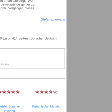
enn man allerdings Wert
er Beweggründe genau zu
 drei Vorgänger dieses
Stefan Erlemann
0 Euro | 414 Seiten | Sprache: Deutsch
n Käufen.
letzter Sommer in
Kubanischer Mambo
Havanna