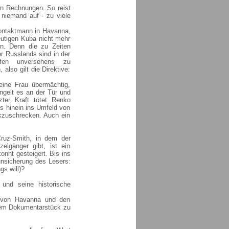
en Rechnungen. So reist
 niemand auf - zu viele
Kontaktmann in Havanna,
eutigen Kuba nicht mehr
n. Denn die zu Zeiten
 Russlands sind in der
ilfen unversehens zu
also gilt die Direktive:
ine Frau übermächtig,
ngelt es an der Tür und
zter Kraft tötet Renko
is hinein ins Umfeld von
ckzuschrecken. Auch ein
Cruz-Smith, in dem der
elgänger gibt, ist ein
nnt gesteigert. Bis ins
unsicherung des Lesers:
gs will)?
und seine historische
ld von Havanna und den
nem Dokumentarstück zu