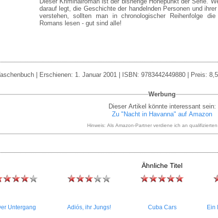
Dieser Kriminalroman ist der bisherige Höhepunkt der Serie. W
darauf legt, die Geschichte der handelnden Personen und ihr
verstehen, sollten man in chronologischer Reihenfolge die
Romans lesen - gut sind alle!
aschenbuch | Erschienen: 1. Januar 2001 | ISBN: 9783442449880 | Preis: 8,5
Werbung
Dieser Artikel könnte interessant sein:
Zu "Nacht in Havanna" auf Amazon
Hinweis: Als Amazon-Partner verdiene ich an qualifizierte
Ähnliche Titel
er Untergang
Adiós, ihr Jungs!
Cuba Cars
Ein 