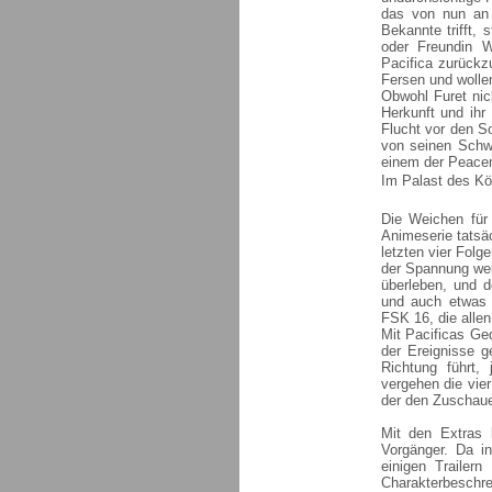
das von nun an 
Bekannte trifft, 
oder Freundin W
Pacifica zurückz
Fersen und wolle
Obwohl Furet nich
Herkunft und ihr
Flucht vor den S
von seinen Schwe
einem der Peace
Im Palast des Kön
Die Weichen für 
Animeserie tatsäc
letzten vier Folg
der Spannung wei
überleben, und d
und auch etwas b
FSK 16, die alle
Mit Pacificas Ge
der Ereignisse g
Richtung führt,
vergehen die vier
der den Zuschauer
Mit den Extras 
Vorgänger. Da in
einigen Trailer
Charakterbeschre