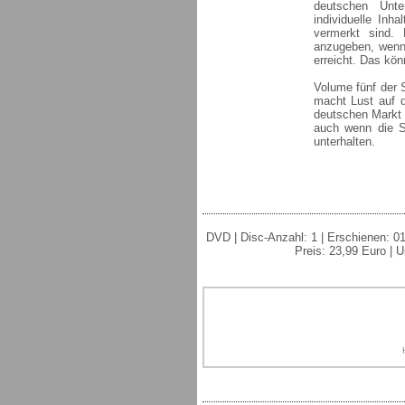
deutschen Unte
individuelle Inh
vermerkt sind.
anzugeben, wenn
erreicht. Das kön
Volume fünf der 
macht Lust auf d
deutschen Markt 
auch wenn die Se
unterhalten.
DVD | Disc-Anzahl: 1 | Erschienen: 01
Preis: 23,99 Euro | U