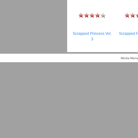
Scrapped Princess Vol.
Scrapped P
3
Media-Mania