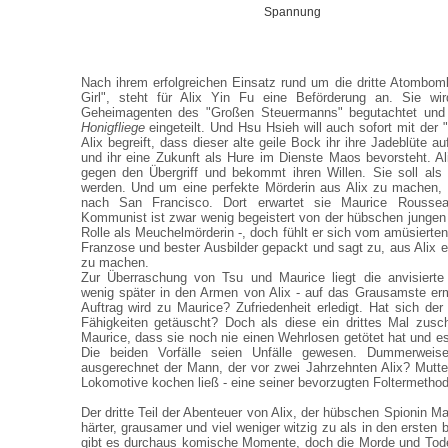
Spannung
Nach ihrem erfolgreichen Einsatz rund um die dritte Atombom
Girl", steht für Alix Yin Fu eine Beförderung an. Sie wi
Geheimagenten des "Großen Steuermanns" begutachtet und f
Honigfliege
eingeteilt. Und Hsu Hsieh will auch sofort mit der 
Alix begreift, dass dieser alte geile Bock ihr ihre Jadeblüte au
und ihr eine Zukunft als Hure im Dienste Maos bevorsteht. A
gegen den Übergriff und bekommt ihren Willen. Sie soll al
werden. Und um eine perfekte Mörderin aus Alix zu machen, f
nach San Francisco. Dort erwartet sie Maurice Rousse
Kommunist ist zwar wenig begeistert von der hübschen jungen 
Rolle als Meuchelmörderin -, doch fühlt er sich vom amüsierte
Franzose und bester Ausbilder gepackt und sagt zu, aus Alix e
zu machen.
Zur Überraschung von Tsu und Maurice liegt die anvisierte 
wenig später in den Armen von Alix - auf das Grausamste er
Auftrag wird zu Maurice? Zufriedenheit erledigt. Hat sich der
Fähigkeiten getäuscht? Doch als diese ein drittes Mal zusch
Maurice, dass sie noch nie einen Wehrlosen getötet hat und es
Die beiden Vorfälle seien Unfälle gewesen. Dummerweise
ausgerechnet der Mann, der vor zwei Jahrzehnten Alix? Mutt
Lokomotive kochen ließ - eine seiner bevorzugten Foltermetho
Der dritte Teil der Abenteuer von Alix, der hübschen Spionin M
härter, grausamer und viel weniger witzig zu als in den ersten
gibt es durchaus komische Momente, doch die Morde und Tode