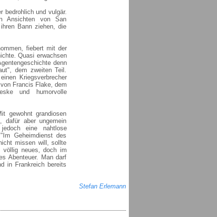
r bedrohlich und vulgär.
hen Ansichten von San
 ihren Bann ziehen, die
ommen, fiebert mit der
chichte. Quasi erwachsen
n Agentengeschichte denn
aut", dem zweiten Teil.
einen Kriegsverbrecher
 von Francis Flake, dem
teske und humorvolle
Mit gewohnt grandiosen
n, dafür aber ungemein
jedoch eine nahtlose
 "Im Geheimdienst des
cht missen will, sollte
, völlig neues, doch im
des Abenteuer. Man darf
d in Frankreich bereits
Stefan Erlemann