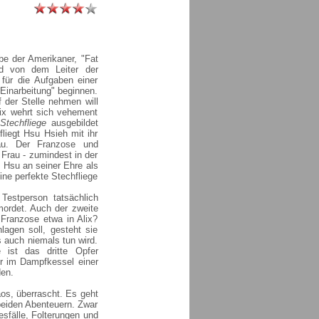
be der Amerikaner, "Fat
rd von dem Leiter der
ür die Aufgaben einer
"Einarbeitung" beginnen.
f der Stelle nehmen will
lix wehrt sich vehement
s
Stechfliege
ausgebildet
liegt Hsu Hsieh mit ihr
au. Der Franzose und
Frau - zumindest in der
n Hsu an seiner Ehre als
ine perfekte Stechfliege
Testperson tatsächlich
mordet. Auch der zweite
 Franzose etwa in Alix?
lagen soll, gesteht sie
 auch niemals tun wird.
 ist das dritte Opfer
er im Dampfkessel einer
den.
aos, überrascht. Es geht
 beiden Abenteuern. Zwar
sfälle, Folterungen und