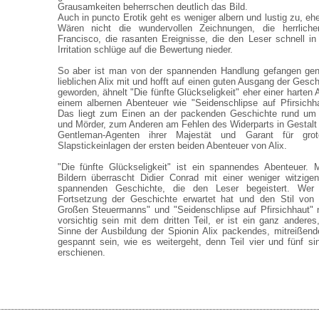
Grausamkeiten beherrschen deutlich das Bild.
Auch in puncto Erotik geht es weniger albern und lustig zu, ehe
Wären nicht die wundervollen Zeichnungen, die herrlic
Francisco, die rasanten Ereignisse, die den Leser schnell in
Irritation schlüge auf die Bewertung nieder.
So aber ist man von der spannenden Handlung gefangen gen
lieblichen Alix mit und hofft auf einen guten Ausgang der Ges
geworden, ähnelt "Die fünfte Glückseligkeit" eher einer harte
einem albernen Abenteuer wie "Seidenschlipse auf Pfirsichh
Das liegt zum Einen an der packenden Geschichte rund um 
und Mörder, zum Anderen am Fehlen des Widerparts in Gestalt
Gentleman-Agenten ihrer Majestät und Garant für gro
Slapstickeinlagen der ersten beiden Abenteuer von Alix.
"Die fünfte Glückseligkeit" ist ein spannendes Abenteuer. 
Bildern überrascht Didier Conrad mit einer weniger witzige
spannenden Geschichte, die den Leser begeistert. Wer 
Fortsetzung der Geschichte erwartet hat und den Stil von
Großen Steuermanns" und "Seidenschlipse auf Pfirsichhaut" ni
vorsichtig sein mit dem dritten Teil, er ist ein ganz anderes
Sinne der Ausbildung der Spionin Alix packendes, mitreißen
gespannt sein, wie es weitergeht, denn Teil vier und fünf sin
erschienen.