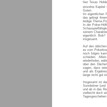
hier Texas Hold
einzelne Kapitel
Guten.
Im eigentlichen 
das gelingt ihne
leidige Thema Po
In der Poker-Höl
Schauspielfähigke
seinem Charakter 
eigentlich Bob?
insgesamt.
Auf den üblichen
es vom Pokerkra
noch folgen kann
scheiden. Alle
wiederholen, wäh
über den Däche
sagen, dass wie
und als Ergebnis
lange nicht gut is
Insgesamt ist d
Sonnleitner (und
und ab in das Re
vielleicht doch w
Tagesgeschehen 