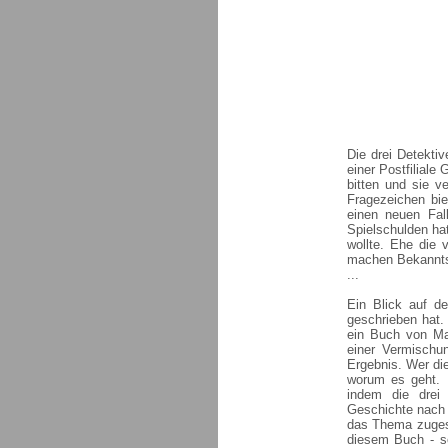
Die drei Detekti
einer Postfiliale
bitten und sie v
Fragezeichen bie
einen neuen Fal
Spielschulden ha
wollte. Ehe die 
machen Bekanntsc
...
Ein Blick auf d
geschrieben hat. 
ein Buch von Mar
einer Vermischu
Ergebnis. Wer di
worum es geht. 
indem die drei 
Geschichte nach 
das Thema zugesc
diesem Buch - so