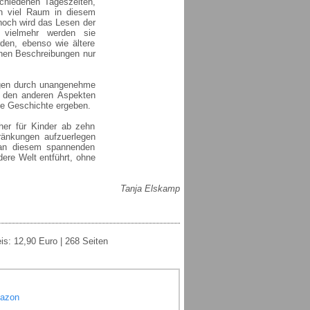
chiedenen Tageszeiten,
in viel Raum in diesem
noch wird das Lesen der
 vielmehr werden sie
den, ebenso wie ältere
hen Beschreibungen nur
ungen durch unangenehme
 den anderen Aspekten
de Geschichte ergeben.
er für Kinder ab zehn
ränkungen aufzuerlegen
 an diesem spannenden
ere Welt entführt, ohne
Tanja Elskamp
is: 12,90 Euro | 268 Seiten
mazon