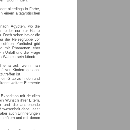
sem Buch finden.
ort allerdings in Farbe,
 in einem altägyptischen
n nach Ägypten, wo die
r leider nur zur Hälfte
n. Doch schon bevor die
rau die Reisegruppe vor
e stören. Zunächst gibt
g mit Pharaonen eher
em Unfall und die Frage
s Wahres sein könnte.
s Thema auf, wenn man
oft von Kindern genannt
utreffen ist.
, ein Grab zu finden und
ekonnt weitere Elemente
Expedition mit deutlich
in Wunsch ihrer Eltern,
n und die anstehende
 Anwesenheit dabei lässt
 aber auch Erinnerungen
 schmälern und mit denen