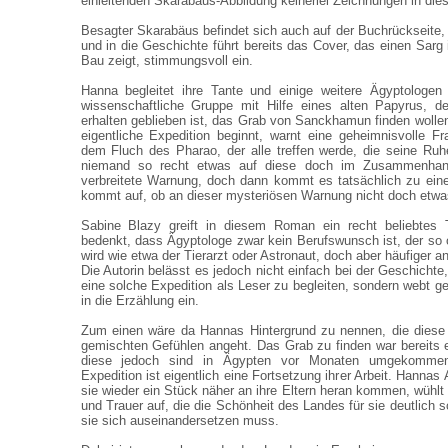
einleitenden Skarabäus-Abbildung keinerlei Zeichnungen in die
Besagter Skarabäus befindet sich auch auf der Buchrückseite, d
und in die Geschichte führt bereits das Cover, das einen Sarg
Bau zeigt, stimmungsvoll ein.
Hanna begleitet ihre Tante und einige weitere Ägyptologe
wissenschaftliche Gruppe mit Hilfe eines alten Papyrus, de
erhalten geblieben ist, das Grab von Sanckhamun finden wolle
eigentliche Expedition beginnt, warnt eine geheimnisvolle F
dem Fluch des Pharao, der alle treffen werde, die seine Ruh
niemand so recht etwas auf diese doch im Zusammenhan
verbreitete Warnung, doch dann kommt es tatsächlich zu ein
kommt auf, ob an dieser mysteriösen Warnung nicht doch etwa
Sabine Blazy greift in diesem Roman ein recht beliebte
bedenkt, dass Ägyptologe zwar kein Berufswunsch ist, der so 
wird wie etwa der Tierarzt oder Astronaut, doch aber häufiger anz
Die Autorin belässt es jedoch nicht einfach bei der Geschichte
eine solche Expedition als Leser zu begleiten, sondern webt g
in die Erzählung ein.
Zum einen wäre da Hannas Hintergrund zu nennen, die diese 
gemischten Gefühlen angeht. Das Grab zu finden war bereits e
diese jedoch sind in Ägypten vor Monaten umgekomme
Expedition ist eigentlich eine Fortsetzung ihrer Arbeit. Hannas
sie wieder ein Stück näher an ihre Eltern heran kommen, wühlt
und Trauer auf, die die Schönheit des Landes für sie deutlich
sie sich auseinandersetzen muss.