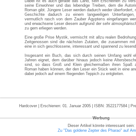
Dabei ist es auch gerade das Land, sein Erscheinen zu vers
seine Einwohner und das lebendige Treiben, dem die Autor
Roman gibt. Jüngere Leser werden dadurch weder überfordert, 
Geschichte dadurch zu einem langweiligen Unterfangen,
vermutlich rasch von dem Zauber Ägyptens eingefangen wer
und erwachsene Leser diesem aufgrund der sehr atmosphärisc
zu gern erliegen werden.
Eine große Prise Mystik, vermischt mit allzu realen Bedroh
Zeitgenossen sind die nächsten Zutaten, die zusammen mit
eine in sich geschlossene, interessant und spannend zu lesen
Insgesamt ein Buch, das sich durch seinen Umfang wohl eh
Jahren eignet, dem darüber hinaus jedoch keine Altersbesch
sind, so dass Groß und Klein gleichermaßen ihren Spaß
Roman haben können, der den Leser ein Stück weit in eine and
dabei jedoch auf einem fliegenden Teppich zu entgleiten.
Hardcover | Erschienen: 01. Januar 2005 | ISBN: 3522177584 | Pre
Werbung
Dieser Artikel könnte interessant sein:
Zu "Das goldene Zepter des Pharao" auf A