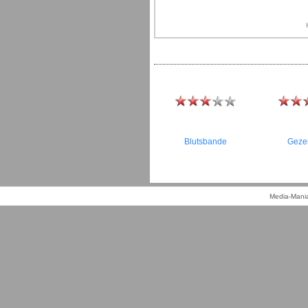
Blutsbande
Geze
Media-Mania