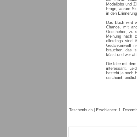
Modeljobs und Zi
Frage, warum Sky
in den Erinnerun
Das Buch wird wo
Chance, mit and
Geschehen, zu seh
Meinung nach z
allerdings sind 
Gedankenwelt ni
brauchen, das i
küsst und wer att
Die Idee mit dem
interessant. Lei
besteht ja noch 
erscheint, endli
Taschenbuch | Erschienen: 1. Dezember