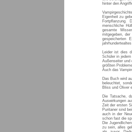
hinter den Angrif
Vampirgeschicht
Eigenheit zu gebe
Fortpflanzung. 
menschliche Hül
gesamte Wissen
mitgegeben, der
gespeicherten E
jahrhundertealte
Leider ist dies 
Schüler in jedem 
Außenseiter und d
größten Probleme
Auch das Vampird
Das Buch wird aus
beleuchtet, son
Bliss und Oliver 
Die Tatsache, da
Auswirkungen au
Zeit der ersten 
Puritaner sind be
auch in der Neu
schon fast die s
Die Jugendlichen
zu sein, alles g
als zuvor. Dadu