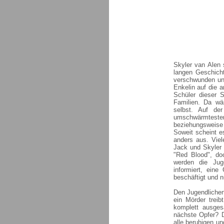
Skyler van Alen 
langen Geschich
verschwunden un
Enkelin auf die 
Schüler dieser 
Familien. Da wä
selbst. Auf de
umschwärmtesten
beziehungsweise 
Soweit scheint e
anders aus. Viel
Jack und Skyler 
"Red Blood", do
werden die Jug
informiert, ein
beschäftigt und n
Den Jugendlichen 
ein Mörder trei
komplett ausges
nächste Opfer? D
alle beruhigen u