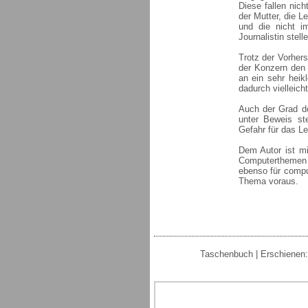
Diese fallen nich
der Mutter, die L
und die nicht i
Journalistin stelle
Trotz der Vorher
der Konzern den 
an ein sehr heik
dadurch vielleich
Auch der Grad der
unter Beweis st
Gefahr für das L
Dem Autor ist m
Computerthemen 
ebenso für compu
Thema voraus.
Taschenbuch | Erschienen: 