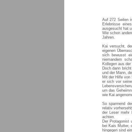
Auf 272 Seiten in
Erlebnisse eine
ausgesucht hat u
Wie schon andere
Jahren.
Kai versucht, d
eigenen Überrasc
sich bewusst ei
niemandem schad
Kollegen aus der
Doch dann bricht
und der Mann, der
Mit der Hilfe von
er sich vor sein
Lebensversicheru
um das Geheimnis
wie Kai angenom
So spannend der
relativ vorherse
der Leser mehr M
achten.
Der Protagonist 
bei Kais Mutter,
hingegen sind ei