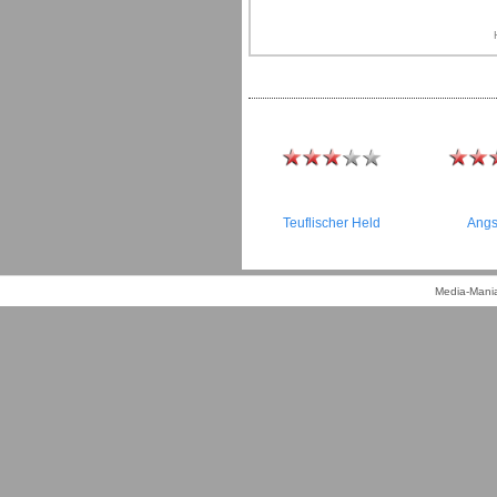
Teuflischer Held
Angs
Media-Mania