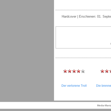
Hardcover | Erschienen: 01. Sept
Der verlorene Troll
Die brenn
Media-Mania