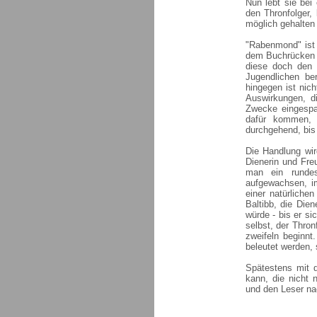
Nun lebt sie bei
den Thronfolger, 
möglich gehalten 
"Rabenmond" ist 
dem Buchrücken w
diese doch den 
Jugendlichen be
hingegen ist nic
Auswirkungen, d
Zwecke eingespa
dafür kommen, 
durchgehend, bis
Die Handlung wir
Dienerin und Fre
man ein rundes
aufgewachsen, i
einer natürliche
Baltibb, die Dien
würde - bis er si
selbst, der Thron
zweifeln beginnt
beleutet werden, 
Spätestens mit 
kann, die nicht 
und den Leser na