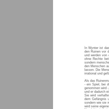
In Wynter ist da
den Ruinen vor d
und werden von 
ohne Rechte betr
sondern menschen
den Menschen auc
lassen. Die Mens
irrational und gef
Als das Ruinenmä
- ein Spiel, bei
genommen wird -,
und er dadurch ei
Sie wird verhaft
dem Gefängnis un
sondern wie sie m
wird seine eigen