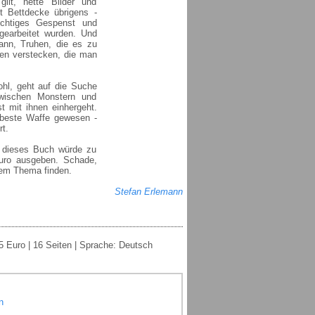
ilt, nette Bilder und
t Bettdecke übrigens -
ichtiges Gespenst und
ngearbeitet wurden. Und
ann, Truhen, die es zu
ngen verstecken, die man
ohl, geht auf die Suche
wischen Monstern und
t mit ihnen einhergeht.
 beste Waffe gewesen -
rt.
 dieses Buch würde zu
Euro ausgeben. Schade,
sem Thema finden.
Stefan Erlemann
5 Euro | 16 Seiten | Sprache: Deutsch
n