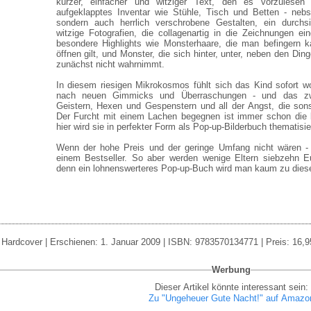
kurzer, einfacher und witziger Text, den es vorzulesen g
aufgeklapptes Inventar wie Stühle, Tisch und Betten - nebs
sondern auch herrlich verschrobene Gestalten, ein durchs
witzige Fotografien, die collagenartig in die Zeichnungen ei
besondere Highlights wie Monsterhaare, die man befingern k
öffnen gilt, und Monster, die sich hinter, unter, neben den Di
zunächst nicht wahrnimmt.
In diesem riesigen Mikrokosmos fühlt sich das Kind sofort w
nach neuen Gimmicks und Überraschungen - und das z
Geistern, Hexen und Gespenstern und all der Angst, die sons
Der Furcht mit einem Lachen begegnen ist immer schon die
hier wird sie in perfekter Form als Pop-up-Bilderbuch thematisie
Wenn der hohe Preis und der geringe Umfang nicht wären -
einem Bestseller. So aber werden wenige Eltern siebzehn 
denn ein lohnenswerteres Pop-up-Buch wird man kaum zu die
Hardcover | Erschienen: 1. Januar 2009 | ISBN: 9783570134771 | Preis: 16,9
Werbung
Dieser Artikel könnte interessant sein:
Zu "Ungeheuer Gute Nacht!" auf Amazo