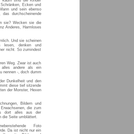
 kaum sind die Kinder
d Schränken, Ecken und
r Mann und sein ebenso
, das durchscheinende
n sie? Wecken sie die
ganz Anderes, Harmloses
mlich. Und sie scheinen
n lesen, denken und
her nicht. So zumindest
ren Weg. Zwar ist auch
alles andere als ein
 zu nennen -, doch dumm
der Dunkelheit und den
mmt diese tief sitzende
alten der Monster, Hexen
chnungen, Bildern und
ie Erwachsenen, die zum
as dort alles aus der
 die Seite umblättert.
as nebenstehende Foto
de. Da ist nicht nur ein