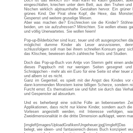
Doch ist das wirklich so? Man kann es kaum glauben, aber
eingeschlafen, kriechen unter dem Bett, aus den Truhen un
Nischen wirklich alptraumhafte Gestalten hervor. Ein grüne
grünes Kind. Der Pirat ohne Kopf, die Hexe, das Monster
Gespenst und weitere gruselige Wesen.
Aber was machen die? Erschrecken sie die Kinder? Stöhne
beiden, um sie aufzufressen? Mitnichten. Sie wollen etwas 
und völlig Unerwartetes. Sie wollen feiern!
Pop-up-Bilderbücher sind kurz, teuer und oft ausgesprochen dä
möglichst dumme Kinder als Leser anzuvisieren, den
schlussfolgern soll man bei ihrem schnellen Konsum ganz sic
das Klischee, bewiesen durch zahlreiche Tests und Studien.
Doch das Pop-up-Buch von Antje von Stemm geht einen ande
dieses Pappbuch mit nur wenigen Seiten gesegnet und 
Schnäppchen - mehr als ein Euro für eine Seite ist eher teuer
und albern ist es nicht.
Ganz im Gegenteil, es spielt mit der Angst des Kindes vor 
dann kommenden Monstern keine billigen Scherze, sondern ni
Furcht ernst. Es thematisiert sie und führt sie durch das Verh
und Gespenster ad absurdum.
Und es beherbergt eine solche Fülle an liebenswerten Zei
Applikationen, dass nicht nur kleine Kinder, sondern auch d
Vorlesen angestellt werden, mit Interesse verfolgen, w
Zweidimensionalität in die dritte Dimension aufklappt, wenn man
[imgleft]images/UploadGrafiken/Ungeheuer.jpg[/imgleft]D
belegt, wie ideen- und fantasiereich dieses Buch konzipiert wur