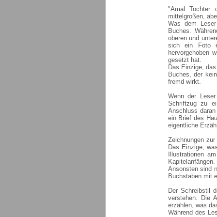
"Amal Tochter 
mittelgroßen, abe
Was dem Leser i
Buches. Während
oberen und unter
sich ein Foto 
hervorgehoben wi
gesetzt hat.
Das Einzige, das 
Buches, der kein
fremd wirkt.
Wenn der Leser 
Schriftzug zu 
Anschluss daran f
ein Brief des Hau
eigentliche Erzäh
Zeichnungen zur 
Das Einzige, was
Illustrationen a
Kapitelanfängen. 
Ansonsten sind n
Buchstaben mit 
Der Schreibstil 
verstehen. Die A
erzählen, was da
Während des Les