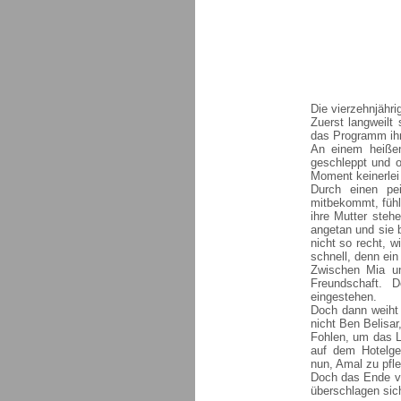
Die vierzehnjähri
Zuerst langweilt 
das Programm ihre
An einem heißen
geschleppt und o
Moment keinerlei 
Durch einen pei
mitbekommt, fühlt
ihre Mutter steh
angetan und sie 
nicht so recht, w
schnell, denn ein
Zwischen Mia un
Freundschaft. 
eingestehen.
Doch dann weiht 
nicht Ben Belisar
Fohlen, um das L
auf dem Hotelge
nun, Amal zu pfl
Doch das Ende vo
überschlagen sich