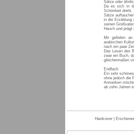
Sätze oder ähnli
Da es sich in 
Schönheit dreht, 
Sätze auftauchen
in die Erzählung
seinen Großvater
Hauch und prägt s
Mir gefielen a
arabischen Kultur
nach ein paar Zei
Das Lesen des B
zwar ein Buch, da
gleichermaßen vi
Endfazit:
Ein sehr schönes
ohne jedoch die R
Anmerken möchte 
ab zehn Jahren ei
Hardcover | Erschiene