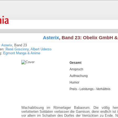
Asterix
, Band 23: Obelix GmbH 
:
Asterix
, Band 23
ren:
René Goscinny
,
Albert Uderzo
g:
Egmont Manga & Anime
Gesamt
Anspruch
Aufmachung
Humor
Preis - Leistungs - Verhältnis
Wachablösung im Römerlager Babaorum. Die völlig he
verlotterten Soldaten verlassen die Garnison, denn endlich ist i
vor allem im Schatten des Dorfes der Verrückten zu Ende. N