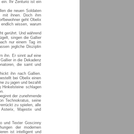
ein. Ihr Zenturio ist ein
llen die neuen Soldaten
i mit ihnen. Doch ihm
Dorfbewohner geht Obelix
l endlich wissen, warum
cht gerührt. Und während
gelt, singen die Gallier
n nach nur einem Tag im
sen jegliche Disziplin
 ihn. Er sinnt auf eine
Gallier in die Dekadenz
enatoren, die samt und
hickt ihn nach Gallien.
stellt bei Obelix einen
ine zu jagen und bezahlt
g Hinkelsteine schlagen
en.
 beginnt der zunehmende
von Technokratus, seine
errückt zu spielen, alle
Asterix, Majestix und
rzo und Texter Goscinny
chungen der modernen
eren ist intelligent und