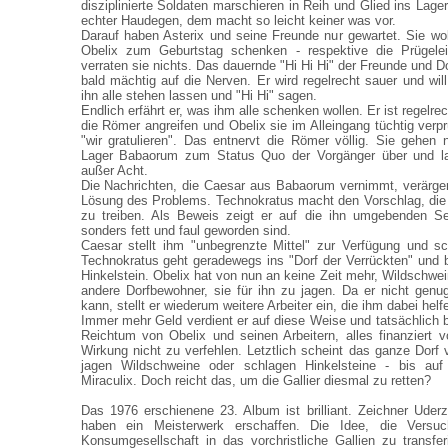
disziplinierte Soldaten marschieren in Reih und Glied ins Lager 
echter Haudegen, dem macht so leicht keiner was vor.
Darauf haben Asterix und seine Freunde nur gewartet. Sie wo
Obelix zum Geburtstag schenken - respektive die Prügele
verraten sie nichts. Das dauernde "Hi Hi Hi" der Freunde und 
bald mächtig auf die Nerven. Er wird regelrecht sauer und wil
ihn alle stehen lassen und "Hi Hi" sagen.
Endlich erfährt er, was ihm alle schenken wollen. Er ist regelre
die Römer angreifen und Obelix sie im Alleingang tüchtig verprü
"wir gratulieren". Das entnervt die Römer völlig. Sie gehe
Lager Babaorum zum Status Quo der Vorgänger über und las
außer Acht.
Die Nachrichten, die Caesar aus Babaorum vernimmt, verärgern
Lösung des Problems. Technokratus macht den Vorschlag, die 
zu treiben. Als Beweis zeigt er auf die ihn umgebenden S
sonders fett und faul geworden sind.
Caesar stellt ihm "unbegrenzte Mittel" zur Verfügung und sc
Technokratus geht geradewegs ins "Dorf der Verrückten" und be
Hinkelstein. Obelix hat von nun an keine Zeit mehr, Wildschwe
andere Dorfbewohner, sie für ihn zu jagen. Da er nicht genu
kann, stellt er wiederum weitere Arbeiter ein, die ihm dabei helf
Immer mehr Geld verdient er auf diese Weise und tatsächlich
Reichtum von Obelix und seinen Arbeitern, alles finanziert 
Wirkung nicht zu verfehlen. Letztlich scheint das ganze Dorf v
jagen Wildschweine oder schlagen Hinkelsteine - bis auf 
Miraculix. Doch reicht das, um die Gallier diesmal zu retten?
Das 1976 erschienene 23. Album ist brilliant. Zeichner Ude
haben ein Meisterwerk erschaffen. Die Idee, die Versu
Konsumgesellschaft in das vorchristliche Gallien zu transferi