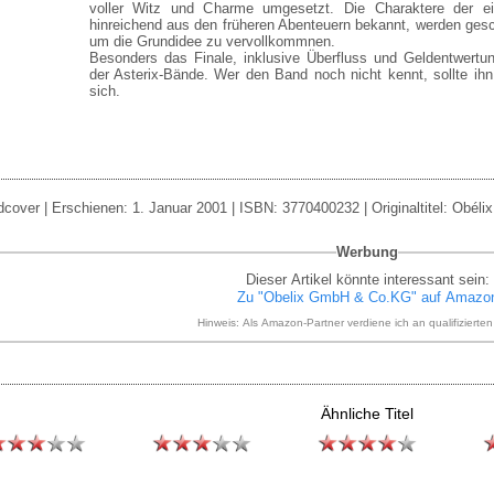
voller Witz und Charme umgesetzt. Die Charaktere der ein
hinreichend aus den früheren Abenteuern bekannt, werden gesch
um die Grundidee zu vervollkommnen.
Besonders das Finale, inklusive Überfluss und Geldentwertun
der Asterix-Bände. Wer den Band noch nicht kennt, sollte ihn
sich.
dcover | Erschienen: 1. Januar 2001 | ISBN: 3770400232 | Originaltitel: Obélix
Werbung
Dieser Artikel könnte interessant sein:
Zu "Obelix GmbH & Co.KG" auf Amazo
Hinweis: Als Amazon-Partner verdiene ich an qualifizierte
Ähnliche Titel