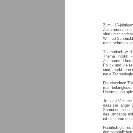
Zum 15-jährig
Zusammenstellung
sind unter andere
Wilfried Schmick
recht schmucklos,
Thematisch wird
Thema Politik 
Zeitraums. Theme
Politik und viele
sind, merkt man e
neue Technologie
Die einzelnen Th
mal belangloser
Untermalung spiel
Je nach Vorliebe
dass sie länger 
Somuncu mit dem 
des Umgangs mit 
ist einer von de
Natürlich gibt e
den persönlichen 