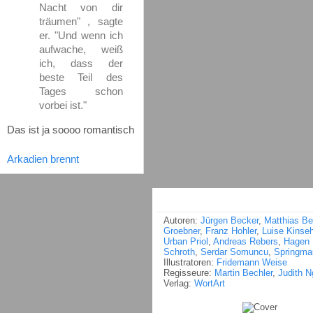
Nacht von dir
träumen" , sagte
er. "Und wenn ich
aufwache, weiß
ich, dass der
beste Teil des
Tages schon
vorbei ist."
Das ist ja soooo romantisch
Arkadien brennt
Autoren:
Jürgen Becker
,
Matthias Be
Groebner
,
Franz Hohler
,
Luise Kinseh
Urban Priol
,
Andreas Rebers
,
Hagen 
Schroth
,
Serdar Somuncu
,
Springma
Illustratoren:
Fridemann Weise
Regisseure:
Martin Bechler
,
Judith N
Verlag:
WortArt