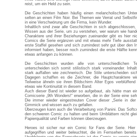
reist, um ein Held zu sein.
Die Geschichten haben häufig einen melancholischen Unter
selten an einen Film Noir. Bei Themen wie Verrat und Selbstfi
in eine Verschwörung um die Firma, kein Wunder.
Inhaltlich sind zwar alle Geschichten in sich abgeschlossen,
Wissen aus der Serie, um zu verstehen, wer warum wie hande
Charaktere und ihrer Beziehungen zueinander gibt es hier nic
Comics die Serie ergänzen und mit etwas mehr Tiefe ausstatt
erste Staffel gesehen und sich zumindest sehr gut über den In
informiert haben, besser noch zumindest die erste Hälfte k
etwas anfangen zu können.
Die Geschichten wurden alle von unterschiedlichen T
unterscheiden sich somit stilistisch stark voneinander. Inhal
stark auffallen wie zeichnerisch. Die Stile unterscheiden sic
Dagegen schaffen es die Zeichner, die Hauptcharaktere wir
Teilweise ähneln sie ihren Bildschirm Alter Egos verblüffen
etwas wie Kontinuität in diesem Band.
Auch dieser Band ist wieder so aufgebaut, als hätte man ein
Comicserie „9th Wonders!“ erworben, die in der Serie eine sehr
Die immer wieder eingestreuten Cover dieser „Serie in der 
Gimmick und wissen auch zu gefallen.
Überzeugen kann auch die Verarbeitung von Panini. Das Softco
den schweren Comic zu halten und beim Umblättern nicht gle
Papierqualität und Farben können überzeugen.
Heroes ist sicher nur ein Comic für Fans der Serie. Hier
aufgegriffen und weiter beleuchtet, die im Fernsehen berei
Unabhängig von der Fernsehserie ist der Comic zu wenig eig