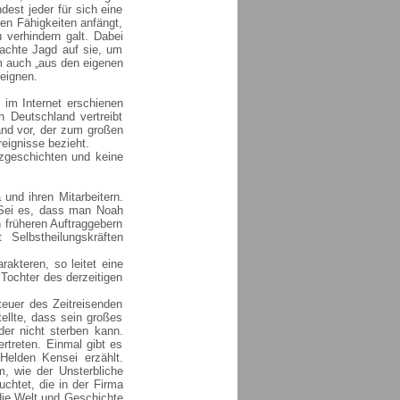
dest jeder für sich eine
en Fähigkeiten anfängt,
verhindern galt. Dabei
achte Jagd auf sie, um
m auch „aus den eigenen
ueignen.
 im Internet erschienen
 Deutschland vertreibt
and vor, der zum großen
reignisse bezieht.
zgeschichten und keine
und ihren Mitarbeitern.
. Sei es, dass man Noah
n früheren Auftraggebern
elbstheilungskräften
akteren, so leitet eine
 Tochter des derzeitigen
teuer des Zeitreisenden
tellte, dass sein großes
der nicht sterben kann.
rtreten. Einmal gibt es
Helden Kensei erzählt.
 wie der Unsterbliche
uchtet, die in der Firma
 die Welt und Geschichte