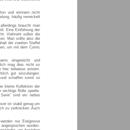
ton und erinnern nicht
ndung, häufig verwickelt
 allerdings braucht man
lt. Eine Einführung der
ht. Vielmehr sollen die
en. Man sollte also die
halt der zweiten Staffel
ennen, um mit dem Comic
eams eingereicht und
tlich mag dies nicht so
h hier teilweise extrem.
klich gut einzufangen.
d und schaffen somit so
e kleine Kollektion der
 wichtige Rolle spielte.
Serie“ sind ein nettes
ver ist stabil genug um
ich zu zerknicken. Auch
 werden nur Ereignisse
ts angesprochen wurden.
enständig, um bestehen