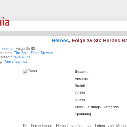
Heroes
, Folge 35-80: Heroes B
:
Heroes
, Folge 35-80
uzenten:
Tim Sale
,
Dave Stewart
setzer:
Steve Kups
g:
Panini Comics
Gesamt
Anspruch
Brutalität
Gefühl
Humor
Preis - Leistungs - Verhältnis
Spannung
Die Fernsehserie „Heroes“ verfolgt das Leben von Mens