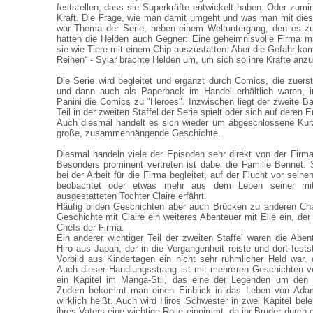
feststellen, dass sie Superkräfte entwickelt haben. Oder zumin
Kraft. Die Frage, wie man damit umgeht und was man mit dies
war Thema der Serie, neben einem Weltuntergang, den es zu 
hatten die Helden auch Gegner: Eine geheimnisvolle Firma m
sie wie Tiere mit einem Chip auszustatten. Aber die Gefahr ka
Reihen“ - Sylar brachte Helden um, um sich so ihre Kräfte anz
Die Serie wird begleitet und ergänzt durch Comics, die zuerst
und dann auch als Paperback im Handel erhältlich waren, in
Panini die Comics zu "Heroes". Inzwischen liegt der zweite B
Teil in der zweiten Staffel der Serie spielt oder sich auf deren E
Auch diesmal handelt es sich wieder um abgeschlossene Kur
große, zusammenhängende Geschichte.
Diesmal handeln viele der Episoden sehr direkt von der Firma 
Besonders prominent vertreten ist dabei die Familie Bennet
bei der Arbeit für die Firma begleitet, auf der Flucht vor seine
beobachtet oder etwas mehr aus dem Leben seiner mit S
ausgestatteten Tochter Claire erfährt.
Häufig bilden Geschichten aber auch Brücken zu anderen Char
Geschichte mit Claire ein weiteres Abenteuer mit Elle ein, der
Chefs der Firma.
Ein anderer wichtiger Teil der zweiten Staffel waren die Aben
Hiro aus Japan, der in die Vergangenheit reiste und dort fests
Vorbild aus Kindertagen ein nicht sehr rühmlicher Held war, 
Auch dieser Handlungsstrang ist mit mehreren Geschichten ve
ein Kapitel im Manga-Stil, das eine der Legenden um den 
Zudem bekommt man einen Einblick in das Leben von Adam,
wirklich heißt. Auch wird Hiros Schwester in zwei Kapitel bele
ihres Vaters eine wichtige Rolle einnimmt, da ihr Bruder durch