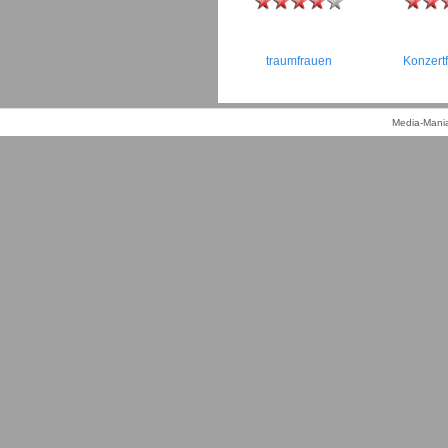
traumfrauen
Konzertf
Media-Mania