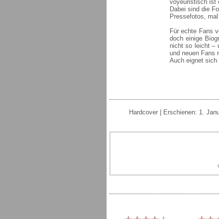
voyeuristisch ist 
Dabei sind die Fo
Pressefotos, mal
Für echte Fans v
doch einige Biogr
nicht so leicht –
und neuen Fans re
Auch eignet sich
Hardcover | Erschienen: 1. Jan