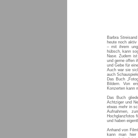
Barbra Streisand
heute noch aktiv
– mit ihrem ung
hübsch, kann sog
Nase. Zudem ist 
und gerne offen i
und Gebe für eine
Auch war sie sich
auch Schauspiele
Das Buch „Fotogr
Bildern. Von er
Konzerten kann m
Das Buch glieder
Achtziger und Ne
etwas mehr in sc
Aufnahmen, zum
Hochglanzfotos fü
und haben eigent
Anhand von Film
kann man hier 