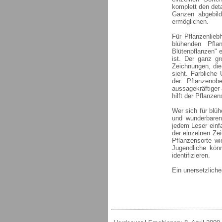
komplett den deta
Ganzen abgebild
ermöglichen.
Für Pflanzenlieb
blühenden Pfla
Blütenpflanzen" 
ist. Der ganz gr
Zeichnungen, die
sieht. Farbliche
der Pflanzenob
aussagekräftiger
hilft der Pflanz
Wer sich für blü
und wunderbaren 
jedem Leser einf
der einzelnen Zei
Pflanzensorte wi
Jugendliche könn
identifizieren.
Ein unersetzlich