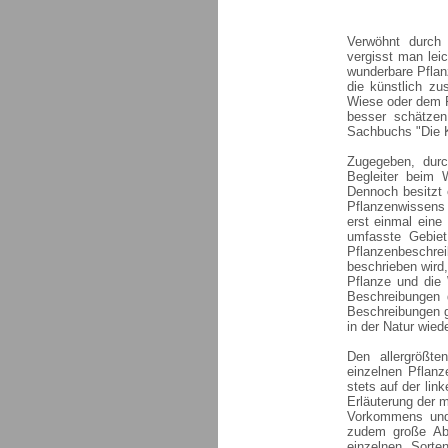
Verwöhnt durch 
vergisst man lei
wunderbare Pflan
die künstlich z
Wiese oder dem F
besser schätzen
Sachbuchs "Die K
Zugegeben, durc
Begleiter beim
Dennoch besitzt 
Pflanzenwissens
erst einmal eine
umfasste Gebiet
Pflanzenbeschr
beschrieben wird,
Pflanze und die 
Beschreibungen 
Beschreibungen g
in der Natur wied
Den allergrößten
einzelnen Pflanz
stets auf der lin
Erläuterung der m
Vorkommens und 
zudem große Abb
einzelnen Sorte