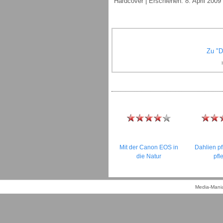
Hardcover | Erschienen: 8. April 2009 |
Zu "D
Mit der Canon EOS in
Dahlien p
die Natur
pfl
Media-Mania