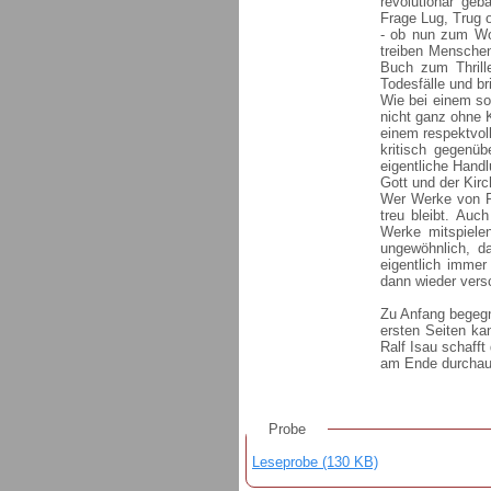
revolutionär ge
Frage Lug, Trug 
- ob nun zum Wo
treiben Menschen
Buch zum Thrille
Todesfälle und br
Wie bei einem so
nicht ganz ohne Kr
einem respektvol
kritisch gegenüb
eigentliche Hand
Gott und der Kir
Wer Werke von Ra
treu bleibt. Auc
Werke mitspiele
ungewöhnlich, d
eigentlich immer
dann wieder vers
Zu Anfang begegn
ersten Seiten ka
Ralf Isau schaff
am Ende durchau
Probe
Leseprobe (130 KB)