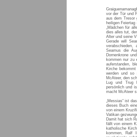
Graiguenamanagh,
vor der Tür und 
aus dem Tresor g
heiligen Feierta
„Mädchen für all
dies alles tut, d
Alter und seine V
Gerade will Se
verabschieden, 
Seamus die Aug
Dornenkrone und
kommen nur zu e
auferstanden, bl
Kirche bekommt 
werden und so s
McAteer, den sch
Lug und Trug 
persönlich und i
macht McAteer s
„Messias“ ist das
dieses Buch eine
von einem Kruzifi
Vatikan gezwunge
Damit hat sich Ra
fällt von einem 
katholische Kirc
kommen, Ralf I