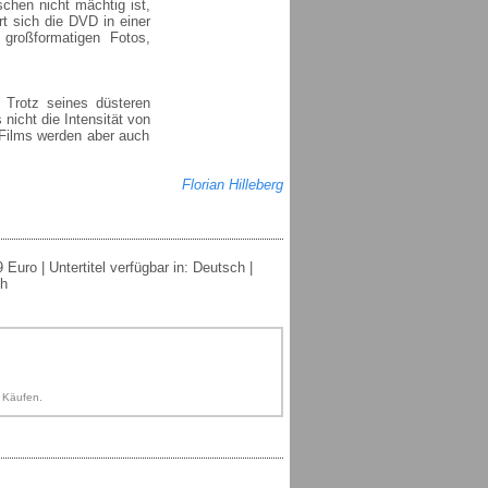
schen nicht mächtig ist,
rt sich die DVD in einer
großformatigen Fotos,
 Trotz seines düsteren
s nicht die Intensität von
-Films werden aber auch
Florian Hilleberg
Euro | Untertitel verfügbar in: Deutsch |
ch
n Käufen.