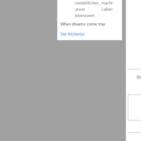
verwirklichen, macht
unser Leben
lebenswert.
When dreams come true
Der Alchimist
DV