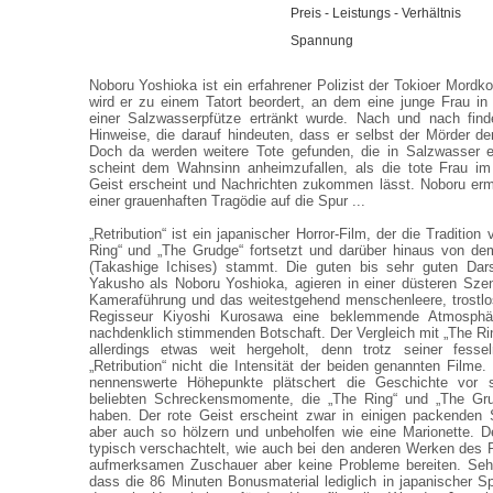
Preis - Leistungs - Verhältnis
Spannung
Noboru Yoshioka ist ein erfahrener Polizist der Tokioer Mord
wird er zu einem Tatort beordert, an dem eine junge Frau i
einer Salzwasserpfütze ertränkt wurde. Nach und nach fin
Hinweise, die darauf hindeuten, dass er selbst der Mörder de
Doch da werden weitere Tote gefunden, die in Salzwasser e
scheint dem Wahnsinn anheimzufallen, als die tote Frau i
Geist erscheint und Nachrichten zukommen lässt. Noboru erm
einer grauenhaften Tragödie auf die Spur ...
„Retribution“ ist ein japanischer Horror-Film, der die Tradition
Ring“ und „The Grudge“ fortsetzt und darüber hinaus von de
(Takashige Ichises) stammt. Die guten bis sehr guten Darst
Yakusho als Noboru Yoshioka, agieren in einer düsteren Szen
Kameraführung und das weitestgehend menschenleere, trostlos
Regisseur Kiyoshi Kurosawa eine beklemmende Atmosphär
nachdenklich stimmenden Botschaft. Der Vergleich mit „The Rin
allerdings etwas weit hergeholt, denn trotz seiner fesse
„Retribution“ nicht die Intensität der beiden genannten Filme
nennenswerte Höhepunkte plätschert die Geschichte vor 
beliebten Schreckensmomente, die „The Ring“ und „The Gr
haben. Der rote Geist erscheint zwar in einigen packenden 
aber auch so hölzern und unbeholfen wie eine Marionette. De
typisch verschachtelt, wie auch bei den anderen Werken des 
aufmerksamen Zuschauer aber keine Probleme bereiten. Sehr 
dass die 86 Minuten Bonusmaterial lediglich in japanischer S