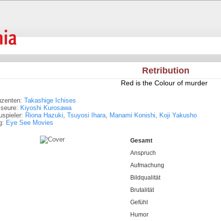
Retribution
Red is the Colour of murder
uzenten:
Takashige Ichises
sseure:
Kiyoshi Kurosawa
spieler:
Riona Hazuki
,
Tsuyosi Ihara
,
Manami Konishi
,
Koji Yakusho
g:
Eye See Movies
Gesamt
Anspruch
Aufmachung
Bildqualität
Brutalität
Gefühl
Humor