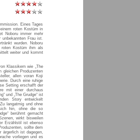
kommission. Eines Tages
n einem roten Kostüm in
det Noboru immer mehr
r unbekannten Frau ist.
rtränkt wurden. Noboru
m roten Kostüm ihm als
ittelt weiter und kommt
 von Klassikern wie „The
m gleichen Produzenten
eller, allen voran Koji
erie. Durch eine ruhige
e Setting erschafft der
e mit einer durchaus
g“ und „The Grudge“ ist
lnden Story entwickelt
. Zu langatmig und ohne
sich hin, ohne die so
udge“ berühmt gemacht
Szenen, wirkt bisweilen
r Erzählstil ist ebenso
Produzenten, sollte dem
ärgerlich ist dagegen,
prache vorliegen und es