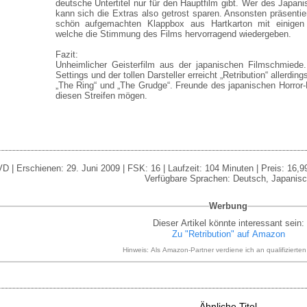
deutsche Untertitel nur für den Hauptfilm gibt. Wer des Japani
kann sich die Extras also getrost sparen. Ansonsten präsentie
schön aufgemachten Klappbox aus Hartkarton mit einigen 
welche die Stimmung des Films hervorragend wiedergeben.
Fazit:
Unheimlicher Geisterfilm aus der japanischen Filmschmiede.
Settings und der tollen Darsteller erreicht „Retribution“ allerding
„The Ring“ und „The Grudge“. Freunde des japanischen Horror
diesen Streifen mögen.
D | Erschienen: 29. Juni 2009 | FSK: 16 | Laufzeit: 104 Minuten | Preis: 16,99 
Verfügbare Sprachen: Deutsch, Japanis
Werbung
Dieser Artikel könnte interessant sein:
Zu "Retribution" auf Amazon
Hinweis: Als Amazon-Partner verdiene ich an qualifizierte
Ähnliche Titel