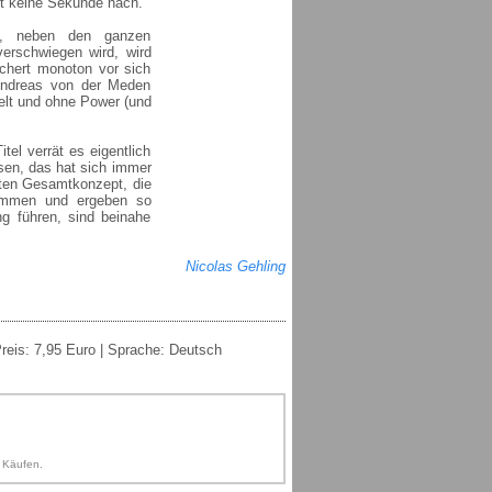
rt keine Sekunde nach.
en, neben den ganzen
erschwiegen wird, wird
chert monoton vor sich
Andreas von der Meden
elt und ohne Power (und
el verrät es eigentlich
ssen, das hat sich immer
guten Gesamtkonzept, die
sammen und ergeben so
ng führen, sind beinahe
Nicolas Gehling
Preis: 7,95 Euro | Sprache: Deutsch
n Käufen.