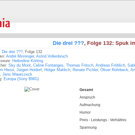
Die drei ???
, Folge 132: Spuk i
:
Die drei ???
, Folge 132
ren:
André Minninger
,
Astrid Vollenbruch
sseure:
Heikedine Körting
cher:
Sky du Mont
,
Celine Fontanges
,
Thomas Fritsch
,
Andreas Fröhlich
,
Sab
am Hiese
,
Jürgen Holdorf
,
Holger Mahlich
,
Renate Pichler
,
Oliver Rohrbeck
,
An
,
Jens Wawrczeck
g:
Europa (Sony BMG)
Gesamt
Anspruch
Aufmachung
Humor
Preis - Leistungs - Verhältnis
Spannung