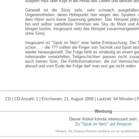
stolpern Hals über Kopf in die Höhle des Löwen und denken do
Generell ist die Story sehr, sehr schwach ausgefall
Ungereimtheiten, deren Höhepunkt hier wegen des Spoilers v
dem Hörer auch keine Spannung geboten. Das Hörspiel pläts
hin und selbst sattelfeste Stimmen wie Sky du Mont und 
klingen lustlos. Insgesamt wirkt das Hörspiel zusammengewürf
ohne Sinn).
Insgesamt ist "Spuk im Netz" eine herbe Enttäuschung. Der Tit
schon ... - die ??? sollten die Finger von Technik und Sport la
wieder herausgestellt. Der Folge fehlt es eindeutig an einem 
miteinander verwürfelten Teilgeschichten passen nicht zu
auch keinen Sinn. Die Fehlinformationen, die zur Vermischu
absurd und vom Ende der Folge darf man erst gar nicht reden.
CD | CD-Anzahl: 1 | Erschienen: 21. August 2009 | Laufzeit: 64 Minuten | 
Werbung
Dieser Artikel könnte interessant sein:
Zu "Spuk im Netz" auf Amazon
Hinweis: Als Amazon-Partner verdiene ich an qualifizierte