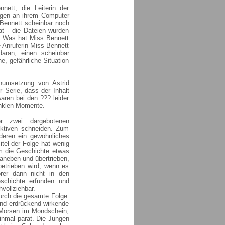
ett, die Leiterin der
ungen an ihrem Computer
s Bennett scheinbar noch
at - die Dateien wurden
r. Was hat Miss Bennett
e Anruferin Miss Bennett
aran, einen scheinbar
e, gefährliche Situation
humsetzung von Astrid
r Serie, dass der Inhalt
aren bei den ??? leider
unklen Momente.
er zwei dargebotenen
tektiven schneiden. Zum
eren ein gewöhnliches
tel der Folge hat wenig
 um die Geschichte etwas
daneben und übertrieben,
betrieben wird, wenn es
rer dann nicht in den
chichte erfunden und
hvollziehbar.
durch die gesamte Folge.
und erdrückend wirkende
 Morsen im Mondschein,
inmal parat. Die Jungen