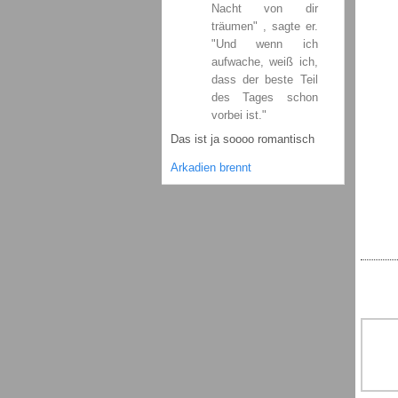
Nacht von dir
träumen" , sagte er.
"Und wenn ich
aufwache, weiß ich,
dass der beste Teil
des Tages schon
vorbei ist."
Das ist ja soooo romantisch
Arkadien brennt