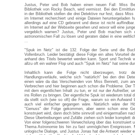
Justus, Peter und Bob haben einen neuen Fall: Miss Benn
Bibliothek von Rocky Beach, wird vermisst. Bei den Ermittl
in der Bibliothek stellen die drei Detektive nur fest, dass Mis
im Internet recherchiert und einige Dateien heruntergeladen h
allerdings auf eine CD gebrannt und diese ist nicht auffindba
im Internet auf der Webseite gesehen und wovor will eine jung
vergeblich warnen? Justus, Peter und Bob machen sich d
astronomischen Fall zu lösen und geraten dabei in eine weltlich
...
"Spuk im Netz" ist die 132. Folge der Serie und die Buc
Vollenbruch. Leider bestätigt diese Folge ein altes Vorurteil de
anhand des Titels bewertet werden kann. Sport und Technik w
allzu oft ein wahrer Flop und auch "Spuk im Netz" hat seine d
Inhaltlich kann die Folge nicht überzeugen, trotz d
Handlungsverläufe, welche sich "natürlich" bei den drei De
einen wäre da das Verschwinden von Miss Bennett, zum and
Verbrechen und hier beginnen auch schon die Probleme. Der Ti
mit dem eigentlichen Inhalt zu tun, er ist nur der Aufreißer,
ins Rollen zu bringen. Der eigentliche Spuk ist wiederum total 
da stellt sich (wie so oft) die Frage, warum so ein Aufwand 
auch viel einfacher gegangen wäre. Natürlich wäre der Hö
"Genuss" der Folge gekommen, aber wenn schon eine Ges
konstruiert wird, dann doch bitte sinnvoll und einigermaßen nac
Diese Übertreibungen und Zufälle ziehen sich leider komplett 
Von einer folgenschweren Verwechslung über das konstruiert 
Thema Astronomie bis hin zu fast unmöglichen Ereignissen.
unlogische Dialoge, und Justus Jonas hat die Antwort wieder e