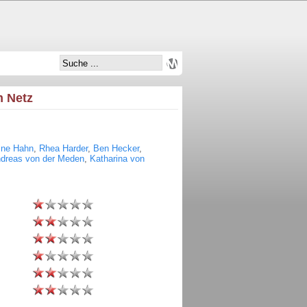
m Netz
ine Hahn
,
Rhea Harder
,
Ben Hecker
,
dreas von der Meden
,
Katharina von