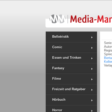
Belletristik
Serie
Auto
Comic
Regi
Spre
Essen und Trinken
Bert
Keller
Verla
Fantasy
Filme
Freizeit und Ratgeber
Hörbuch
Horror